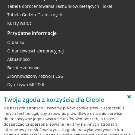
Tabela oprocentowania rachunków bieżących i lokat
Tabela Godzin Granicznych
Kursy walut
Przydatne informacje
O banku
O bankowości korporacyjnej
Aktualności
Bezpieczeństwo
Zrównoważony rozwój i ESG
Dyrektywa MIFID II
Reklamacje
Twoja zgoda z korzyścią dla Ciebie
Na naszych stronach używamy plików cookie (tzw. ciasteczek) i
innych technologii, aby zapewnić prawidłowe działanie serwisu,
RODO
dostosowywać jego zawartość do Twoich potrzeb, a także
dostarczać Ci spersonalizowane reklamy na innych stronach
Regulamin serwisu
internetowych. Możesz wyrazić zgodę na wykorzystywanie lub