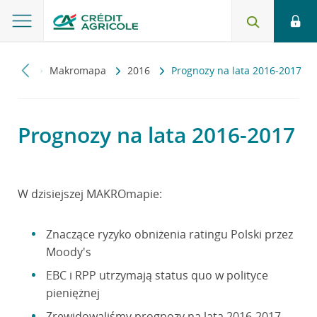
miczny
Makromapa
2016
Prognozy na lata 2016-2017
Prognozy na lata 2016-2017
W dzisiejszej MAKROmapie:
Znaczące ryzyko obniżenia ratingu Polski przez
Moody's
EBC i RPP utrzymają status quo w polityce
pieniężnej
Zrewidowaliśmy prognozy na lata 2016-2017