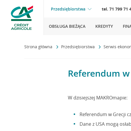
Przedsiębiorstwa
tel. 71 799 71 
OBSŁUGA BIEŻĄCA
KREDYTY
FIN
Strona główna
Przedsiębiorstwa
Serwis ekono
Referendum w G
W dzisiejszej MAKROmapie:
Referendum w Grecji czy
Dane z USA mogą osłabić