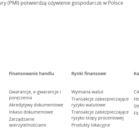
ry (PMI) potwierdzą ożywienie gospodarcze w Polsce
Finansowanie handlu
Rynki finansowe
Ka
Gwarancje, e-gwarancje i
Wymiana walut
CA
poręczenia
Transakcje zabezpieczające
Ho
Akredytywy dokumentowe
ryzyko walutowe
SW
Inkaso dokumentowe
Transakcje zabezpieczające
FX
ryzyko stopy procentowej
Zarządzanie
wierzytelnościami
Produkty lokacyjne