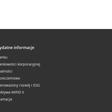
ydatne informacje
anku
ankowości korporacyjnej
ualności
pieczeństwo
wnoważony rozwój i ESG
ektywa MIFID II
lamacje