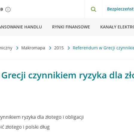
Bezpieczeńs
49
ANSOWANIE HANDLU
RYNKI FINANSOWE
KANAŁY ELEKTR
miczny
Makromapa
2015
Referendum w Grecji czynnikiem
recji czynnikiem ryzyka dla złot
nnikiem ryzyka dla złotego i obligacji
 złotego i polski dług