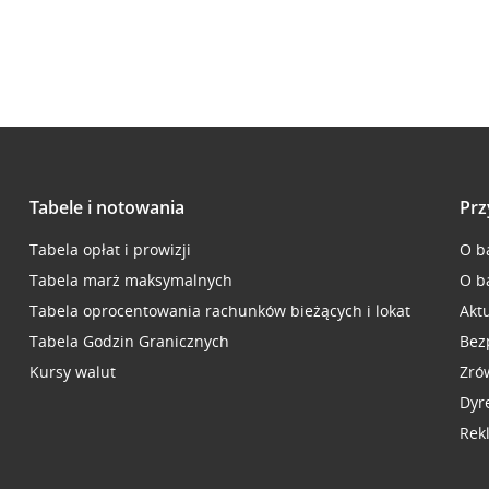
Tabele i notowania
Prz
Tabela opłat i prowizji
O b
Tabela marż maksymalnych
O b
Tabela oprocentowania rachunków bieżących i lokat
Akt
Tabela Godzin Granicznych
Bez
Kursy walut
Zró
Dyr
Rek