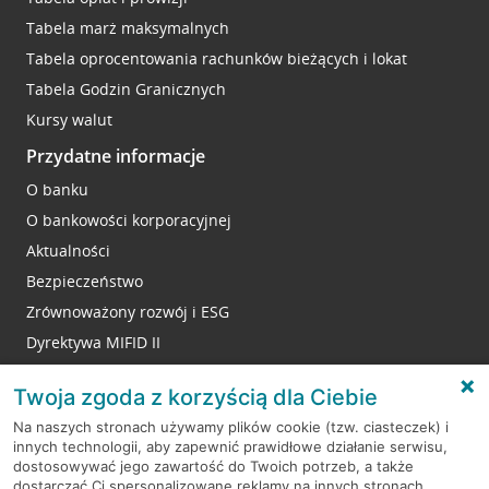
Tabela marż maksymalnych
Tabela oprocentowania rachunków bieżących i lokat
Tabela Godzin Granicznych
Kursy walut
Przydatne informacje
O banku
O bankowości korporacyjnej
Aktualności
Bezpieczeństwo
Zrównoważony rozwój i ESG
Dyrektywa MIFID II
Reklamacje
Twoja zgoda z korzyścią dla Ciebie
Na naszych stronach używamy plików cookie (tzw. ciasteczek) i
innych technologii, aby zapewnić prawidłowe działanie serwisu,
RODO
dostosowywać jego zawartość do Twoich potrzeb, a także
dostarczać Ci spersonalizowane reklamy na innych stronach