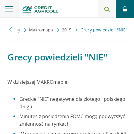
konomiczny
Makromapa
2015
Grecy powiedzieli "NIE"
Grecy powiedzieli "NIE"
W dzisiejszej MAKROmapie:
Greckie "NIE” negatywne dla złotego i polskiego
długu
Minutes z posiedzenia FOMC mogą podwyższyć
zmienność na rynkach
W środę poznamy lipcową projekcję inflacji NBP