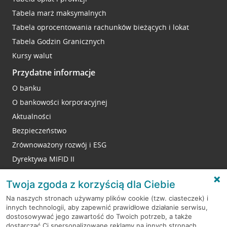
Tabela marż maksymalnych
Tabela oprocentowania rachunków bieżących i lokat
Tabela Godzin Granicznych
Kursy walut
Przydatne informacje
O banku
O bankowości korporacyjnej
Aktualności
Bezpieczeństwo
Zrównoważony rozwój i ESG
Dyrektywa MIFID II
Reklamacje
Twoja zgoda z korzyścią dla Ciebie
Na naszych stronach używamy plików cookie (tzw. ciasteczek) i
innych technologii, aby zapewnić prawidłowe działanie serwisu,
RODO
dostosowywać jego zawartość do Twoich potrzeb, a także
dostarczać Ci spersonalizowane reklamy na innych stronach