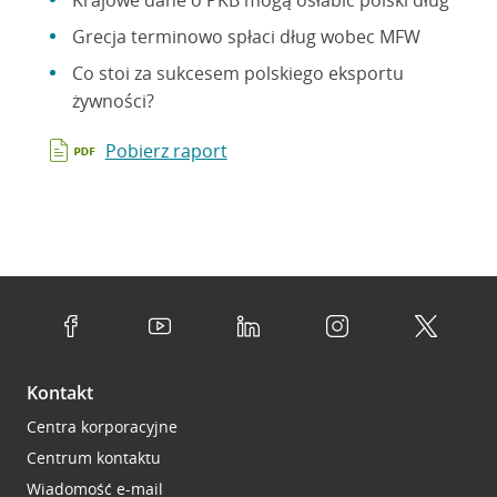
Krajowe dane o PKB mogą osłabić polski dług
Grecja terminowo spłaci dług wobec MFW
Co stoi za sukcesem polskiego eksportu
żywności?
Pobierz raport
Kontakt
Centra korporacyjne
Centrum kontaktu
Wiadomość e-mail