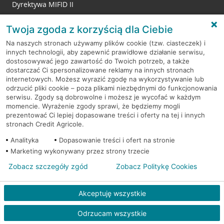
Dyrektywa MIFID II
Reklamacje
Twoja zgoda z korzyścią dla Ciebie
Na naszych stronach używamy plików cookie (tzw. ciasteczek) i
innych technologii, aby zapewnić prawidłowe działanie serwisu,
RODO
dostosowywać jego zawartość do Twoich potrzeb, a także
dostarczać Ci spersonalizowane reklamy na innych stronach
Regulamin serwisu
internetowych. Możesz wyrazić zgodę na wykorzystywanie lub
odrzucić pliki cookie – poza plikami niezbędnymi do funkcjonowania
Mapa serwisu
serwisu. Zgody są dobrowolne i możesz je wycofać w każdym
momencie. Wyrażenie zgody sprawi, że będziemy mogli
Polityka
Cookies
prezentować Ci lepiej dopasowane treści i oferty na tej i innych
stronach Credit Agricole.
Polityka prywatności
Analityka
Dopasowanie treści i ofert na stronie
Marketing wykonywany przez strony trzecie
Zobacz szczegóły zgód
Zobacz Politykę Cookies
© 2026 Credit Agricole Bank Polska S.A. Wszelkie prawa zastrzeżone
Akceptuję wszystkie
Odrzucam wszystkie