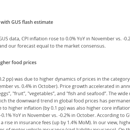
ne with GUS flash estimate
GUS data, CPI inflation rose to 0.0% YoY in November vs. -0.
 and our forecast equal to the market consensus.
igher food prices
 0.2 pp) was due to higher dynamics of prices in the categor
mber vs. 0.4% in October). Price growth accelerated in annua
eggs”, "fruit”, "vegetables”, and "fish and seafood”. The wid
hich the downward trend in global food prices has permanen
to higher inflation (by 0.1 pp) was also higher core inflatio
0.1% YoY in November vs. -0.2% in October. According to GU
a rise in insurance fees (up by 1.4% MoM). In our view, high
ces of motor vehicle insurance (civil liability insurance). On