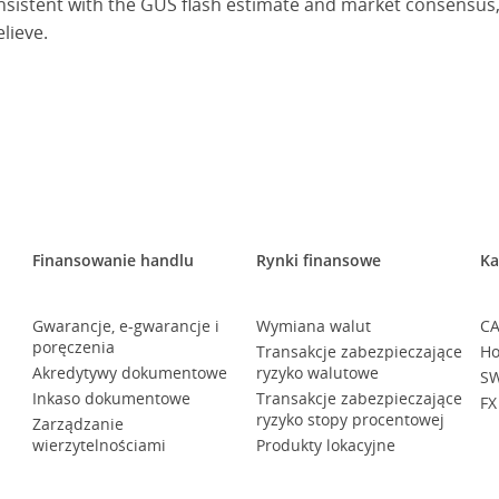
onsistent with the GUS flash estimate and market consensus,
lieve.
Finansowanie handlu
Rynki finansowe
Ka
Gwarancje, e-gwarancje i
Wymiana walut
CA
poręczenia
Transakcje zabezpieczające
Ho
Akredytywy dokumentowe
ryzyko walutowe
SW
Inkaso dokumentowe
Transakcje zabezpieczające
FX
ryzyko stopy procentowej
Zarządzanie
wierzytelnościami
Produkty lokacyjne