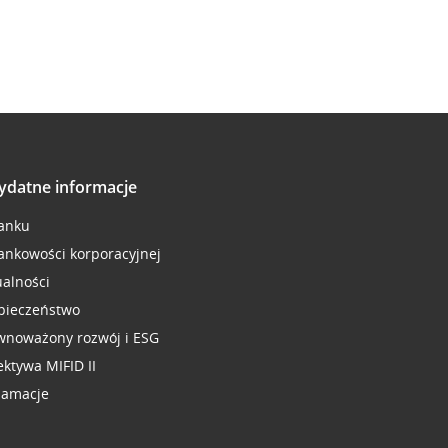
ydatne informacje
anku
ankowości korporacyjnej
ualności
pieczeństwo
wnoważony rozwój i ESG
ektywa MIFID II
lamacje