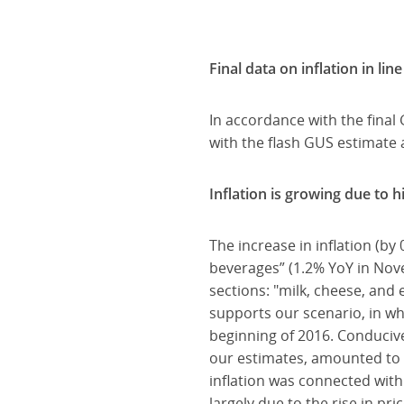
Final data on inflation in li
In accordance with the final 
with the flash GUS estimate
Inflation is growing due to h
The increase in inflation (by
beverages” (1.2% YoY in Nove
sections: "milk, cheese, and 
supports our scenario, in w
beginning of 2016. Conducive 
our estimates, amounted to -
inflation was connected with 
largely due to the rise in pri