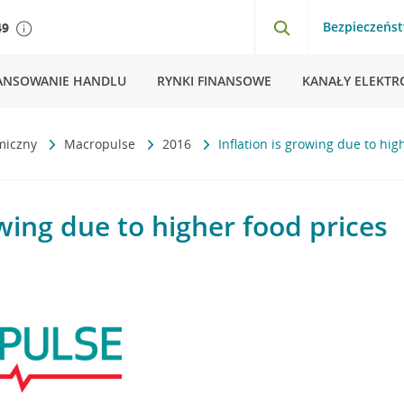
Bezpieczeńs
49
ANSOWANIE HANDLU
RYNKI FINANSOWE
KANAŁY ELEKTR
miczny
Macropulse
2016
Inflation is growing due to hig
owing due to higher food prices