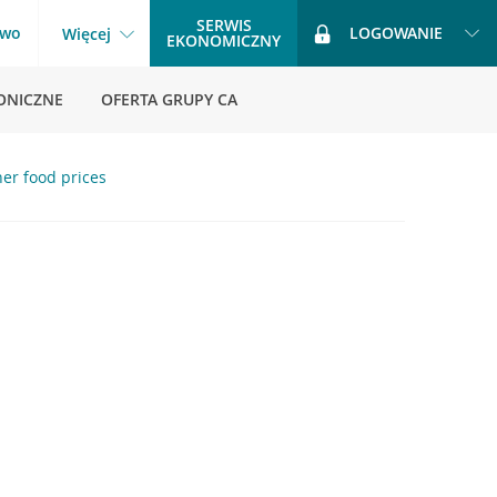
SERWIS
two
LOGOWANIE
Więcej
EKONOMICZNY
ONICZNE
OFERTA GRUPY CA
her food prices