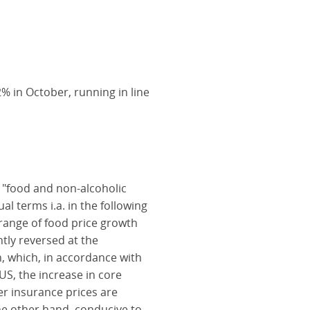
2% in October, running in line
y "food and non-alcoholic
l terms i.a. in the following
e range of food price growth
tly reversed at the
n, which, in accordance with
S, the increase in core
er insurance prices are
 the other hand, conducive to