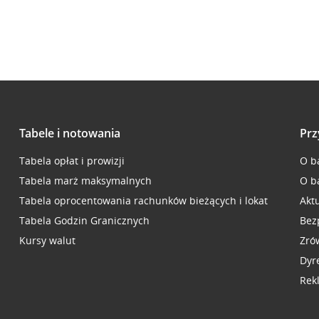
Tabele i notowania
Prz
Tabela opłat i prowizji
O b
Tabela marż maksymalnych
O b
Tabela oprocentowania rachunków bieżących i lokat
Akt
Tabela Godzin Granicznych
Bez
Kursy walut
Zró
Dyr
Rek