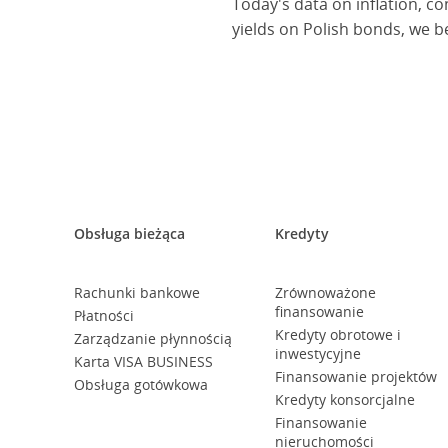
Today's data on inflation, c
yields on Polish bonds, we be
Obsługa bieżąca
Kredyty
Rachunki bankowe
Zrównoważone
finansowanie
Płatności
Kredyty obrotowe i
Zarządzanie płynnością
inwestycyjne
Karta VISA BUSINESS
Finansowanie projektów
Obsługa gotówkowa
Kredyty konsorcjalne
Finansowanie
nieruchomości