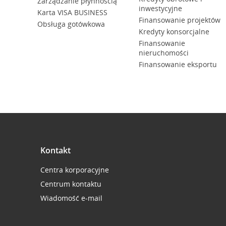
Zarządzanie płynnością
inwestycyjne
Karta VISA BUSINESS
Finansowanie projektów
Obsługa gotówkowa
Kredyty konsorcjalne
Finansowanie
nieruchomości
Finansowanie eksportu
Kontakt
Centra korporacyjne
Centrum kontaktu
Wiadomość e-mail