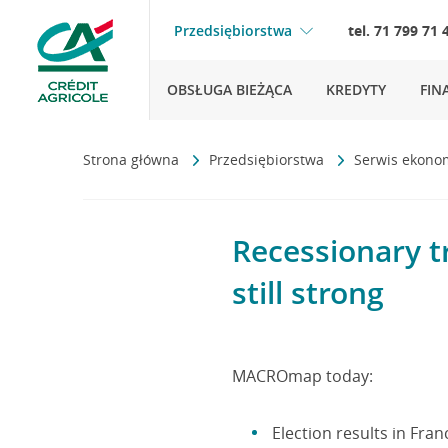
Przedsiębiorstwa
tel. 71 799 71 
OBSŁUGA BIEŻĄCA
KREDYTY
FIN
Strona główna
Przedsiębiorstwa
Serwis ekono
Recessionary t
still strong
MACROmap today:
Election results in Fran