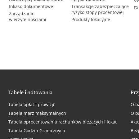
SW
Inkaso dokumentowe
Transakcje zabezpieczające
FX
ryzyko stopy procentowej
Zarządzanie
wierzytelnościami
Produkty lokacyjne
Tabele i notowania
Prz
Tabela opłat i prowizji
O b
Tabela marż maksymalnych
O b
Tabela oprocentowania rachunków bieżących i lokat
Akt
Tabela Godzin Granicznych
Bez