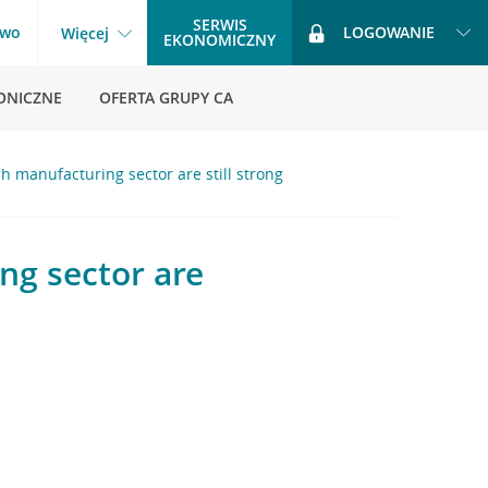
SERWIS
two
LOGOWANIE
Więcej
EKONOMICZNY
ONICZNE
OFERTA GRUPY CA
sh manufacturing sector are still strong
ng sector are