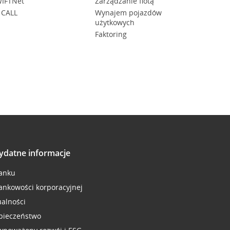
IFTNet
Zarządzanie flotą
 CALL
Wynajem pojazdów
użytkowych
Faktoring
ydatne informacje
anku
ankowości korporacyjnej
ualności
pieczeństwo