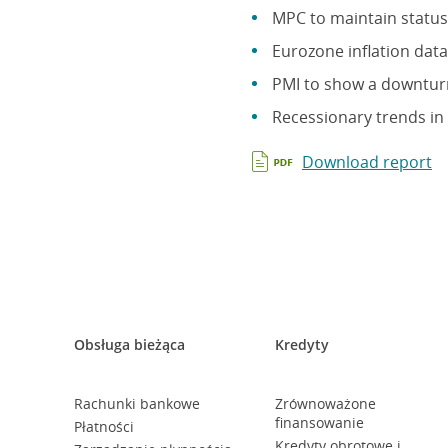
MPC to maintain status
Eurozone inflation data
PMI to show a downturn
Recessionary trends in 
Download report
Obsługa bieżąca
Kredyty
Rachunki bankowe
Zrównoważone
finansowanie
Płatności
Kredyty obrotowe i