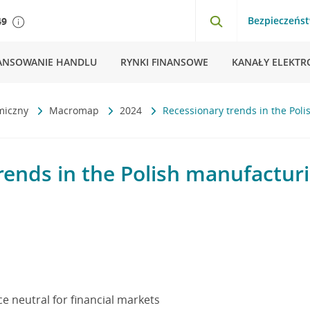
Bezpieczeńs
49
ANSOWANIE HANDLU
RYNKI FINANSOWE
KANAŁY ELEKTR
miczny
Macromap
2024
Recessionary trends in the Poli
rends in the Polish manufacturi
ce neutral for financial markets