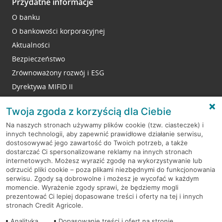
Przydatne informacje
O banku
O bankowości korporacyjnej
Aktualności
Bezpieczeństwo
Zrównoważony rozwój i ESG
Dyrektywa MIFID II
Reklamacje
Twoja zgoda z korzyścią dla Ciebie
Na naszych stronach używamy plików cookie (tzw. ciasteczek) i
innych technologii, aby zapewnić prawidłowe działanie serwisu,
RODO
dostosowywać jego zawartość do Twoich potrzeb, a także
dostarczać Ci spersonalizowane reklamy na innych stronach
Regulamin serwisu
internetowych. Możesz wyrazić zgodę na wykorzystywanie lub
odrzucić pliki cookie – poza plikami niezbędnymi do funkcjonowania
Mapa serwisu
serwisu. Zgody są dobrowolne i możesz je wycofać w każdym
momencie. Wyrażenie zgody sprawi, że będziemy mogli
Polityka
Cookies
prezentować Ci lepiej dopasowane treści i oferty na tej i innych
stronach Credit Agricole.
Polityka prywatności
Analityka
Dopasowanie treści i ofert na stronie