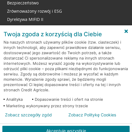
Bezpieczeństwo
Zrównoważony rozwój i ESG
Dyrektywa MIFID II
Reklamacje
Twoja zgoda z korzyścią dla Ciebie
Na naszych stronach używamy plików cookie (tzw. ciasteczek) i
innych technologii, aby zapewnić prawidłowe działanie serwisu,
RODO
dostosowywać jego zawartość do Twoich potrzeb, a także
dostarczać Ci spersonalizowane reklamy na innych stronach
Regulamin serwisu
internetowych. Możesz wyrazić zgodę na wykorzystywanie lub
odrzucić pliki cookie – poza plikami niezbędnymi do funkcjonowania
Mapa serwisu
serwisu. Zgody są dobrowolne i możesz je wycofać w każdym
momencie. Wyrażenie zgody sprawi, że będziemy mogli
Polityka
Cookies
prezentować Ci lepiej dopasowane treści i oferty na tej i innych
stronach Credit Agricole.
Polityka prywatności
Analityka
Dopasowanie treści i ofert na stronie
Marketing wykonywany przez strony trzecie
Zobacz szczegóły zgód
Zobacz Politykę Cookies
© 2026 Credit Agricole Bank Polska S.A. Wszelkie prawa zastrzeżone
Akceptuję wszystkie