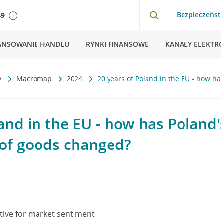
Bezpieczeńs
49
ANSOWANIE HANDLU
RYNKI FINANSOWE
KANAŁY ELEKTR
y
Macromap
2024
20 years of Poland in the EU - how ha
and in the EU - how has Poland's
 of goods changed?
gative for market sentiment