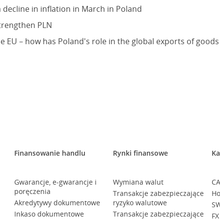
 a decline in inflation in March in Poland
trengthen PLN
he EU – how has Poland's role in the global exports of good
Finansowanie handlu
Rynki finansowe
Ka
Gwarancje, e-gwarancje i
Wymiana walut
CA
poręczenia
Transakcje zabezpieczające
Ho
Akredytywy dokumentowe
ryzyko walutowe
SW
Inkaso dokumentowe
Transakcje zabezpieczające
FX