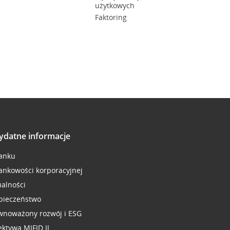
użytkowych
Faktoring
ydatne informacje
anku
ankowości korporacyjnej
ualności
pieczeństwo
wnoważony rozwój i ESG
ektywa MIFID II