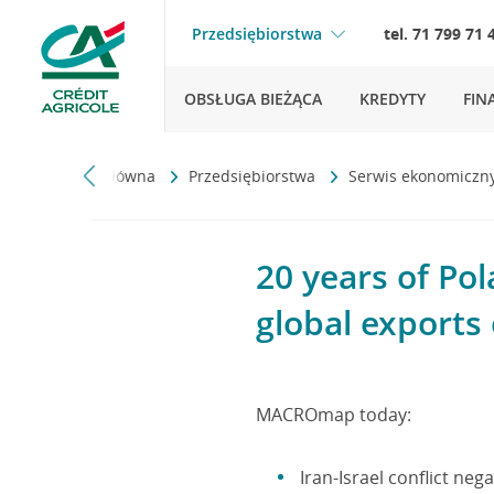
Przedsiębiorstwa
tel. 71 799 71 
OBSŁUGA BIEŻĄCA
KREDYTY
FIN
Strona główna
Przedsiębiorstwa
Serwis ekonomiczn
20 years of Pol
global exports
MACROmap today:
Iran-Israel conflict ne