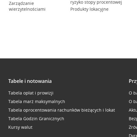
ryzyko stopy procentowej
Zarządzanie
wierzytelnościami
Produkty lokacyjne
Tabele i notowania
Prz
Tabela opłat i prowizji
O b
Tabela marż maksymalnych
O b
Tabela oprocentowania rachunków bieżących i lokat
Akt
Tabela Godzin Granicznych
Bez
Kursy walut
Zró
Dyr