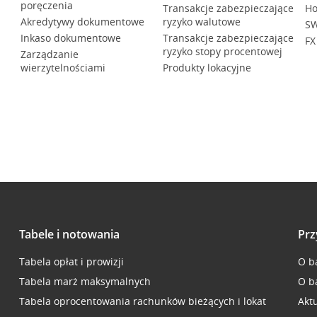
poręczenia
Transakcje zabezpieczające
Ho
Akredytywy dokumentowe
ryzyko walutowe
SW
Inkaso dokumentowe
Transakcje zabezpieczające
FX
ryzyko stopy procentowej
Zarządzanie
wierzytelnościami
Produkty lokacyjne
Tabele i notowania
Prz
Tabela opłat i prowizji
O b
Tabela marż maksymalnych
O b
Tabela oprocentowania rachunków bieżących i lokat
Akt