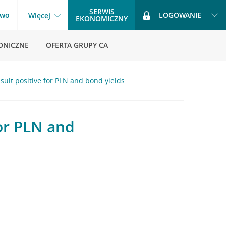
SERWIS
two
LOGOWANIE
Więcej
EKONOMICZNY
ONICZNE
OFERTA GRUPY CA
esult positive for PLN and bond yields
for PLN and