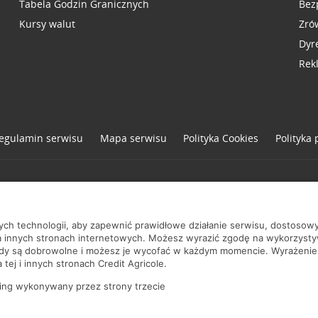
Tabela Godzin Granicznych
Bez
Kursy walut
Zró
Dyr
Rek
egulamin serwisu
Mapa serwisu
Polityka
Cookies
Polityka
one
nych technologii, aby zapewnić prawidłowe działanie serwisu, dostoso
a innych stronach internetowych. Możesz wyrazić zgodę na wykorzystywa
ody są dobrowolne i możesz je wycofać w każdym momencie. Wyrażenie
tej i innych stronach Credit Agricole.
ing wykonywany przez strony trzecie