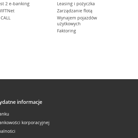
st 2 e-banking
Leasing i pożyczka
IFTNet
Zarządzanie flotą
 CALL
Wynajem pojazdów
użytkowych
Faktoring
ydatne informacje
anku
ankowości korporacyjnej
ualności