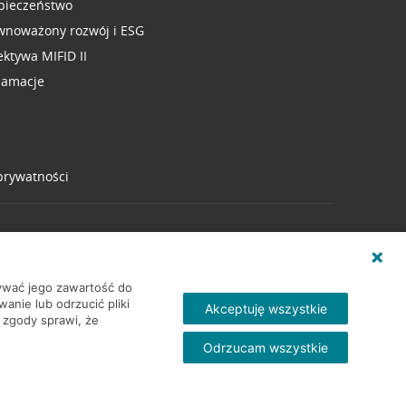
pieczeństwo
wnoważony rozwój i ESG
ektywa MIFID II
lamacje
 prywatności
wywać jego zawartość do
nie lub odrzucić pliki
Akceptuję wszystkie
 zgody sprawi, że
Odrzucam wszystkie