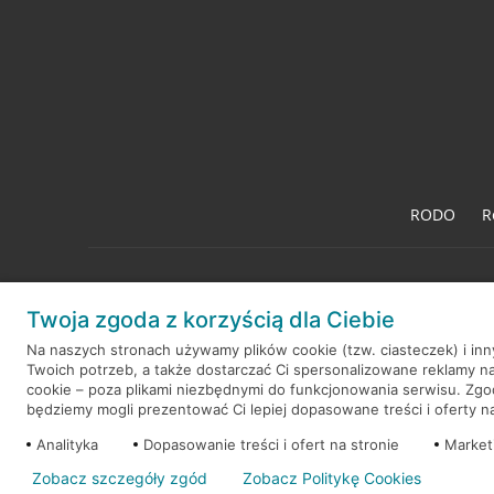
RODO
R
Twoja zgoda z korzyścią dla Ciebie
© 2026 Credit Agricole Bank Polska S.A. Wszelkie prawa zastrzeż
Na naszych stronach używamy plików cookie (tzw. ciasteczek) i in
Twoich potrzeb, a także dostarczać Ci spersonalizowane reklamy n
cookie – poza plikami niezbędnymi do funkcjonowania serwisu. Zg
będziemy mogli prezentować Ci lepiej dopasowane treści i oferty na 
Analityka
Dopasowanie treści i ofert na stronie
Market
Zobacz szczegóły zgód
Zobacz Politykę Cookies