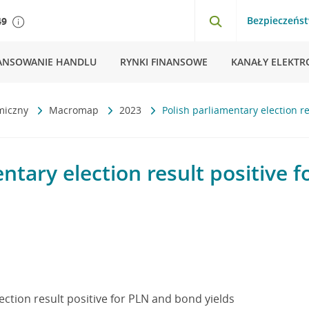
Bezpieczeńs
49
ANSOWANIE HANDLU
RYNKI FINANSOWE
KANAŁY ELEKTR
miczny
Macromap
2023
Polish parliamentary election r
ntary election result positive 
ection result positive for PLN and bond yields