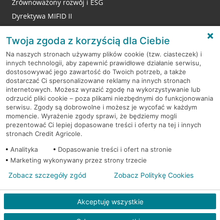
Zrównoważony rozwój i ESG
Dyrektywa MIFID II
Reklamacje
Twoja zgoda z korzyścią dla Ciebie
Na naszych stronach używamy plików cookie (tzw. ciasteczek) i
innych technologii, aby zapewnić prawidłowe działanie serwisu,
RODO
dostosowywać jego zawartość do Twoich potrzeb, a także
dostarczać Ci spersonalizowane reklamy na innych stronach
Regulamin serwisu
internetowych. Możesz wyrazić zgodę na wykorzystywanie lub
odrzucić pliki cookie – poza plikami niezbędnymi do funkcjonowania
Mapa serwisu
serwisu. Zgody są dobrowolne i możesz je wycofać w każdym
momencie. Wyrażenie zgody sprawi, że będziemy mogli
Polityka
Cookies
prezentować Ci lepiej dopasowane treści i oferty na tej i innych
stronach Credit Agricole.
Polityka prywatności
Analityka
Dopasowanie treści i ofert na stronie
Marketing wykonywany przez strony trzecie
Zobacz szczegóły zgód
Zobacz Politykę Cookies
© 2026 Credit Agricole Bank Polska S.A. Wszelkie prawa zastrzeżone
Akceptuję wszystkie