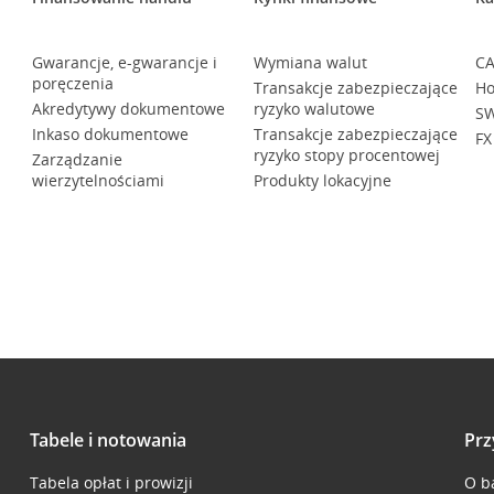
Gwarancje, e-gwarancje i
Wymiana walut
CA
poręczenia
Transakcje zabezpieczające
Ho
Akredytywy dokumentowe
ryzyko walutowe
SW
Inkaso dokumentowe
Transakcje zabezpieczające
FX
ryzyko stopy procentowej
Zarządzanie
wierzytelnościami
Produkty lokacyjne
Tabele i notowania
Prz
Tabela opłat i prowizji
O b