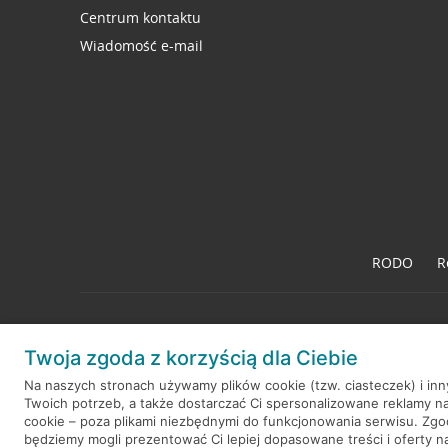
Centrum kontaktu
Wiadomość e-mail
RODO
R
Twoja zgoda z korzyścią dla Ciebie
© 2026 Credit Agricole Bank Polska S.A. Wszelkie prawa zastrzeż
Na naszych stronach używamy plików cookie (tzw. ciasteczek) i in
Twoich potrzeb, a także dostarczać Ci spersonalizowane reklamy n
cookie – poza plikami niezbędnymi do funkcjonowania serwisu. Zg
będziemy mogli prezentować Ci lepiej dopasowane treści i oferty na 