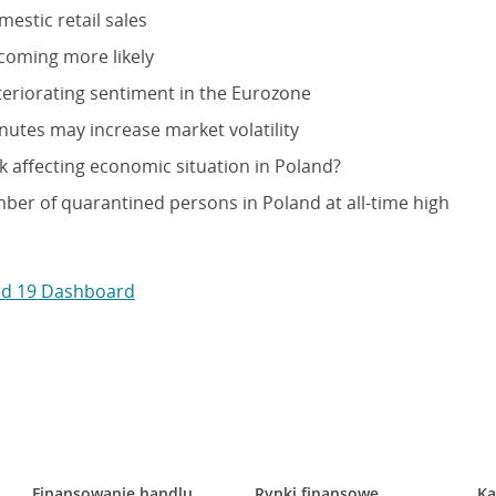
mestic retail sales
coming more likely
teriorating sentiment in the Eurozone
nutes may increase market volatility
k affecting economic situation in Poland?
r of quarantined persons in Poland at all-time high
vid 19 Dashboard
Finansowanie handlu
Rynki finansowe
Ka