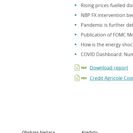
Rising prices fuelled do
NBP FX intervention be
Pandemic is further de
Publication of FOMC Mi
How is the energy shoc
COVID Dashboard: Numbe
Download report
Credit Agricole Co
Obsługa bieżąca
Kredyty