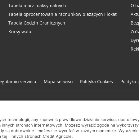
Tabela marż maksymalnych
O b
Tabela oprocentowania rachunków bieżących i lokat
Akt
Tabela Godzin Granicznych
Bez
Kursy walut
Zró
Dyr
Rek
egulamin serwisu
Mapa serwisu
Polityka
Cookies
Polityka
one
nych technologii, aby zapewnić prawidłowe działanie serwisu, dostoso
a innych stronach internetowych. Możesz wyrazić zgodę na wykorzystywa
ody są dobrowolne i możesz je wycofać w każdym momencie. Wyrażenie
tej i innych stronach Credit Agricole.