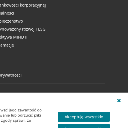
ankowości korporacyjnej
ualności
pieczeństwo
wnoważony rozwój i ESG
ektywa MIFID II
lamacje
 prywatności
wywać jego zawartość do
nie lub odrzucić pliki
Akceptuję wszystkie
 zgody sprawi, że