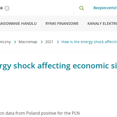
Bezpieczeńs
49
ANSOWANIE HANDLU
RYNKI FINANSOWE
KANAŁY ELEKTR
miczny
Macromap
2021
How is the energy shock affecti
rgy shock affecting economic si
on data from Poland positive for the PLN