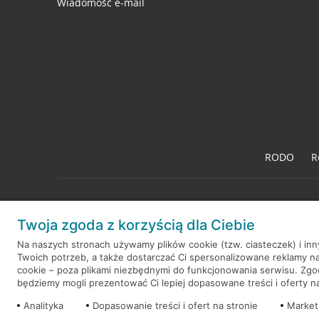
Wiadomość e-mail
RODO
R
Twoja zgoda z korzyścią dla Ciebie
© 2026 Credit Agricole Bank Polska S.A. Wszelkie prawa zastrzeż
Na naszych stronach używamy plików cookie (tzw. ciasteczek) i in
Twoich potrzeb, a także dostarczać Ci spersonalizowane reklamy n
cookie – poza plikami niezbędnymi do funkcjonowania serwisu. Zg
będziemy mogli prezentować Ci lepiej dopasowane treści i oferty na 
Analityka
Dopasowanie treści i ofert na stronie
Market