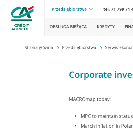
Przedsiębiorstwa
tel. 71 799 71 
OBSŁUGA BIEŻĄCA
KREDYTY
FIN
Strona główna
Przedsiębiorstwa
Serwis ekono
Corporate inve
MACROmap today:
MPC to maintain status
March inflation in Pola