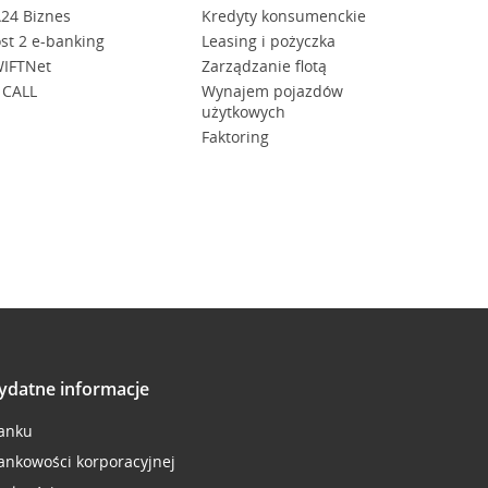
24 Biznes
Kredyty konsumenckie
st 2 e-banking
Leasing i pożyczka
IFTNet
Zarządzanie flotą
 CALL
Wynajem pojazdów
użytkowych
Faktoring
ydatne informacje
anku
ankowości korporacyjnej