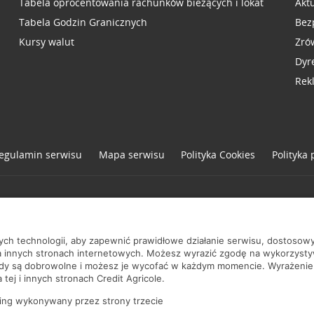
Tabela oprocentowania rachunków bieżących i lokat
Akt
Tabela Godzin Granicznych
Bez
Kursy walut
Zró
Dyr
Rek
egulamin serwisu
Mapa serwisu
Polityka
Cookies
Polityka
one
nych technologii, aby zapewnić prawidłowe działanie serwisu, dostoso
a innych stronach internetowych. Możesz wyrazić zgodę na wykorzystywa
ody są dobrowolne i możesz je wycofać w każdym momencie. Wyrażenie
tej i innych stronach Credit Agricole.
ing wykonywany przez strony trzecie