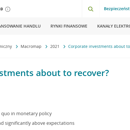
Bezpieczeńs
49
ANSOWANIE HANDLU
RYNKI FINANSOWE
KANAŁY ELEKTR
miczny
Macromap
2021
Corporate investments about to
stments about to recover?
 quo in monetary policy
nd significantly above expectations