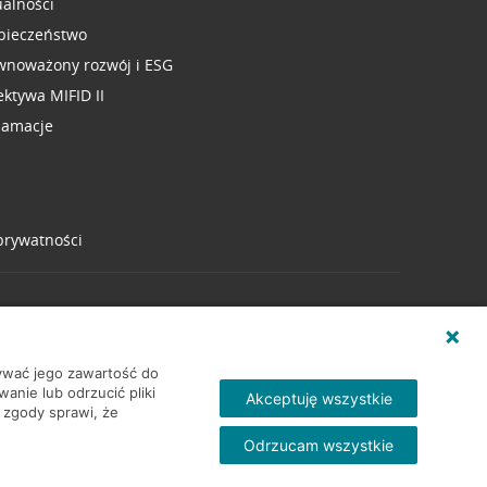
ualności
pieczeństwo
wnoważony rozwój i ESG
ektywa MIFID II
lamacje
 prywatności
wywać jego zawartość do
nie lub odrzucić pliki
Akceptuję wszystkie
 zgody sprawi, że
Odrzucam wszystkie