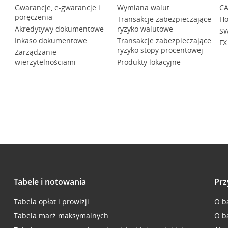
Gwarancje, e-gwarancje i
Wymiana walut
CA
poręczenia
Transakcje zabezpieczające
Ho
Akredytywy dokumentowe
ryzyko walutowe
SW
Inkaso dokumentowe
Transakcje zabezpieczające
FX
ryzyko stopy procentowej
Zarządzanie
wierzytelnościami
Produkty lokacyjne
Tabele i notowania
Prz
Tabela opłat i prowizji
O b
Tabela marż maksymalnych
O b