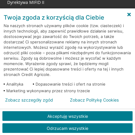
Dyrektywa MIFID II
Reklamacje
Twoja zgoda z korzyścią dla Ciebie
Na naszych stronach używamy plików cookie (tzw. ciasteczek) i
innych technologii, aby zapewnić prawidłowe działanie serwisu,
RODO
dostosowywać jego zawartość do Twoich potrzeb, a także
dostarczać Ci spersonalizowane reklamy na innych stronach
Regulamin serwisu
internetowych. Możesz wyrazić zgodę na wykorzystywanie lub
odrzucić pliki cookie – poza plikami niezbędnymi do funkcjonowania
Mapa serwisu
serwisu. Zgody są dobrowolne i możesz je wycofać w każdym
momencie. Wyrażenie zgody sprawi, że będziemy mogli
Polityka
Cookies
prezentować Ci lepiej dopasowane treści i oferty na tej i innych
stronach Credit Agricole.
Polityka prywatności
Analityka
Dopasowanie treści i ofert na stronie
Marketing wykonywany przez strony trzecie
Zobacz szczegóły zgód
Zobacz Politykę Cookies
© 2026 Credit Agricole Bank Polska S.A. Wszelkie prawa zastrzeżone
Akceptuję wszystkie
Odrzucam wszystkie