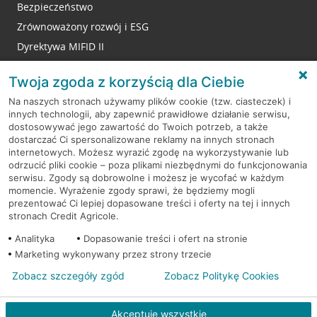
Bezpieczeństwo
Zrównoważony rozwój i ESG
Dyrektywa MIFID II
Reklamacje
Twoja zgoda z korzyścią dla Ciebie
Na naszych stronach używamy plików cookie (tzw. ciasteczek) i
innych technologii, aby zapewnić prawidłowe działanie serwisu,
RODO
dostosowywać jego zawartość do Twoich potrzeb, a także
dostarczać Ci spersonalizowane reklamy na innych stronach
Regulamin serwisu
internetowych. Możesz wyrazić zgodę na wykorzystywanie lub
odrzucić pliki cookie – poza plikami niezbędnymi do funkcjonowania
Mapa serwisu
serwisu. Zgody są dobrowolne i możesz je wycofać w każdym
momencie. Wyrażenie zgody sprawi, że będziemy mogli
Polityka
Cookies
prezentować Ci lepiej dopasowane treści i oferty na tej i innych
stronach Credit Agricole.
Polityka prywatności
Analityka
Dopasowanie treści i ofert na stronie
Marketing wykonywany przez strony trzecie
Zobacz szczegóły zgód
Zobacz Politykę Cookies
© 2026 Credit Agricole Bank Polska S.A. Wszelkie prawa zastrzeżone
Akceptuję wszystkie