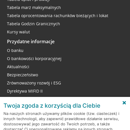
Tabela marż maksymalnych
Tabela oprocentowania rachunków bieżących i lokat
Tabela Godzin Granicznych
Kursy walut
Przydatne informacje
O banku
O bankowości korporacyjnej
Aktualności
Bezpieczeństwo
Zrównoważony rozwój i ESG
Dyrektywa MIFID II
Reklamacje
Twoja zgoda z korzyścią dla Ciebie
Na naszych stronach używamy plików cookie (tzw. ciasteczek) i
innych technologii, aby zapewnić prawidłowe działanie serwisu,
RODO
dostosowywać jego zawartość do Twoich potrzeb, a także
dostarczać Ci spersonalizowane reklamy na innych stronach