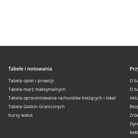
Tabele i notowania
Prz
Tabela opłat i prowizji
O b
Tabela marż maksymalnych
O b
Tabela oprocentowania rachunków bieżących i lokat
Akt
Tabela Godzin Granicznych
Bez
Kursy walut
Zró
Dyr
Rek