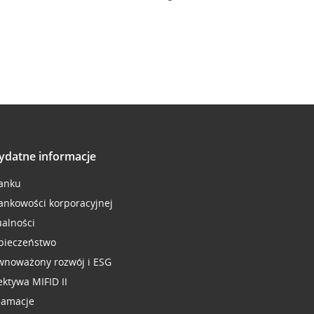
ydatne informacje
anku
ankowości korporacyjnej
ualności
pieczeństwo
wnoważony rozwój i ESG
ektywa MIFID II
lamacje