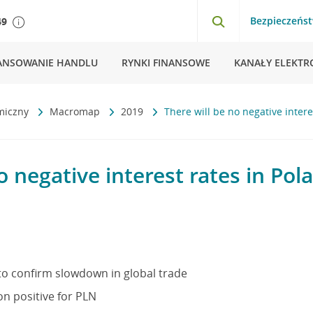
Bezpieczeńs
49
ANSOWANIE HANDLU
RYNKI FINANSOWE
KANAŁY ELEKTR
miczny
Macromap
2019
There will be no negative intere
o negative interest rates in Pol
to confirm slowdown in global trade
on positive for PLN