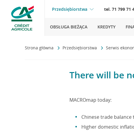
Przedsiębiorstwa
tel. 71 799 71 
OBSŁUGA BIEŻĄCA
KREDYTY
FIN
Strona główna
Przedsiębiorstwa
Serwis ekono
There will be n
MACROmap today:
Chinese trade balance 
Higher domestic inflati