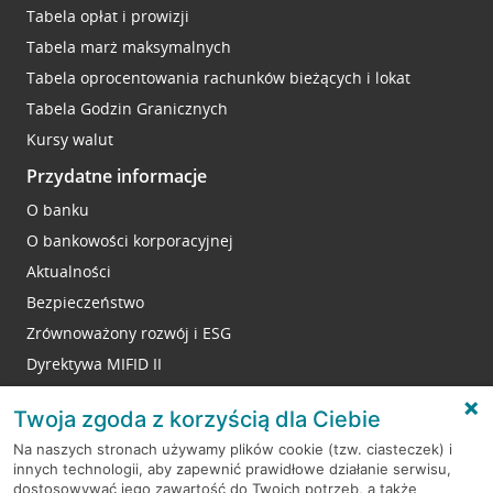
Tabela opłat i prowizji
Tabela marż maksymalnych
Tabela oprocentowania rachunków bieżących i lokat
Tabela Godzin Granicznych
Kursy walut
Przydatne informacje
O banku
O bankowości korporacyjnej
Aktualności
Bezpieczeństwo
Zrównoważony rozwój i ESG
Dyrektywa MIFID II
Reklamacje
Twoja zgoda z korzyścią dla Ciebie
Na naszych stronach używamy plików cookie (tzw. ciasteczek) i
innych technologii, aby zapewnić prawidłowe działanie serwisu,
RODO
dostosowywać jego zawartość do Twoich potrzeb, a także