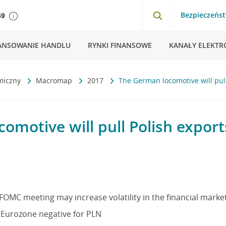
Bezpieczeńs
49
ANSOWANIE HANDLU
RYNKI FINANSOWE
KANAŁY ELEKTR
miczny
Macromap
2017
The German locomotive will pull
omotive will pull Polish export
 FOMC meeting may increase volatility in the financial marke
e Eurozone negative for PLN