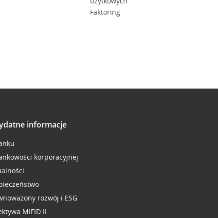
użytkowych
Faktoring
ydatne informacje
anku
ankowości korporacyjnej
ualności
pieczeństwo
wnoważony rozwój i ESG
ektywa MIFID II