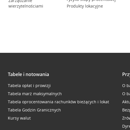
Zarządzanie
wierzytelnościami
Produkty lokacyjne
Tabele i notowania
Prz
Tabela opłat i prowizji
O b
Tabela marż maksymalnych
O b
Tabela oprocentowania rachunków bieżących i lokat
Akt
Tabela Godzin Granicznych
Bez
Kursy walut
Zró
Dyr