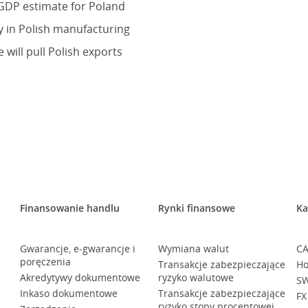
 GDP estimate for Poland
y in Polish manufacturing
will pull Polish exports
Finansowanie handlu
Rynki finansowe
Ka
Gwarancje, e-gwarancje i
Wymiana walut
CA
poręczenia
Transakcje zabezpieczające
Ho
Akredytywy dokumentowe
ryzyko walutowe
SW
Inkaso dokumentowe
Transakcje zabezpieczające
FX
ryzyko stopy procentowej