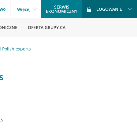
SERWIS
two
LOGOWANIE
Więcej
EKONOMICZNY
ONICZNE
OFERTA GRUPY CA
 Polish exports
s
ts