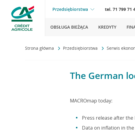
Przedsiębiorstwa
tel. 71 799 71 
OBSŁUGA BIEŻĄCA
KREDYTY
FIN
Strona główna
Przedsiębiorstwa
Serwis ekono
The German loc
MACROmap today:
Press release after the
Data on inflation in th