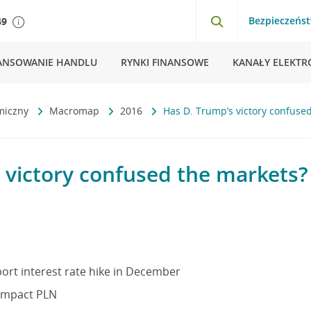
Bezpieczeńs
49
ANSOWANIE HANDLU
RYNKI FINANSOWE
KANAŁY ELEKTR
miczny
Macromap
2016
Has D. Trump’s victory confuse
 victory confused the markets?
ort interest rate hike in December
 impact PLN