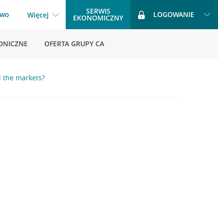
SERWIS
two
LOGOWANIE
Więcej
EKONOMICZNY
ONICZNE
OFERTA GRUPY CA
d the markets?