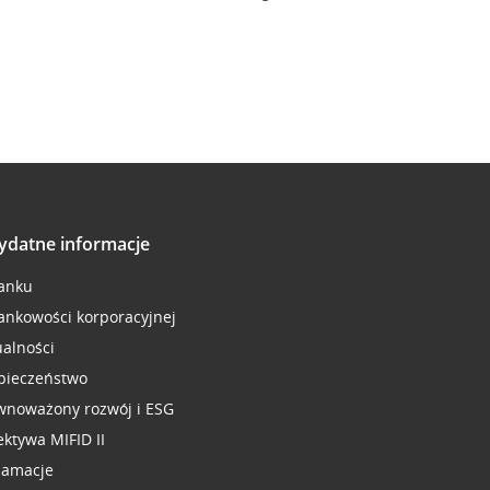
ydatne informacje
anku
ankowości korporacyjnej
ualności
pieczeństwo
wnoważony rozwój i ESG
ektywa MIFID II
lamacje