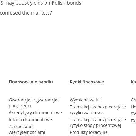
US may boost yields on Polish bonds
 confused the markets?
Finansowanie handlu
Rynki finansowe
Ka
Gwarancje, e-gwarancje i
Wymiana walut
CA
poręczenia
Transakcje zabezpieczające
Ho
Akredytywy dokumentowe
ryzyko walutowe
SW
Inkaso dokumentowe
Transakcje zabezpieczające
FX
ryzyko stopy procentowej
Zarządzanie
wierzytelnościami
Produkty lokacyjne