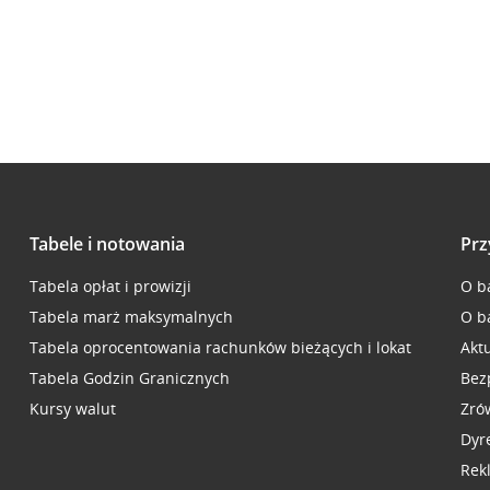
Tabele i notowania
Prz
Tabela opłat i prowizji
O b
Tabela marż maksymalnych
O b
Tabela oprocentowania rachunków bieżących i lokat
Akt
Tabela Godzin Granicznych
Bez
Kursy walut
Zró
Dyr
Rek