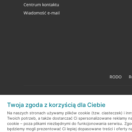
Centrum kontaktu
Wiadomość e-mail
RODO
R
Twoja zgoda z korzyścią dla Ciebie
© 2026 Credit Agricole Bank Polska S.A. Wszelkie prawa zastrzeż
Na naszych stronach używamy plików cookie (tzw. ciasteczek) i in
Twoich potrzeb, a także dostarczać Ci spersonalizowane reklamy n
cookie – poza plikami niezbędnymi do funkcjonowania serwisu. Zg
będziemy mogli prezentować Ci lepiej dopasowane treści i oferty na 