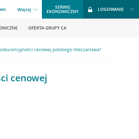
SERWIS
two
LOGOWANIE
Więcej
EKONOMICZNY
ONICZNE
OFERTA GRUPY CA
konkurencyjności cenowej polskiego mleczarstwa?
ści cenowej