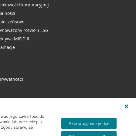
ankowości korporacyjnej
ualności
pieczeństwo
wnoważony rozwój i ESG
ektywa MIFID II
lamacje
 prywatności
wywać jego zawartość do
nie lub odrzucić pliki
Akceptuję wszystkie
 zgody sprawi, że