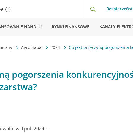
Bezpieczeńs
49
ANSOWANIE HANDLU
RYNKI FINANSOWE
KANAŁY ELEKTR
miczny
Agromapa
2024
Co jest przyczyną pogorszenia 
yną pogorszenia konkurencyjno
czarstwa?
olni w II poł. 2024 r.