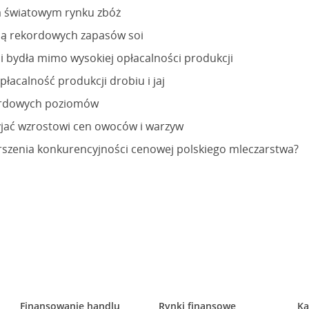
a światowym rynku zbóż
ją rekordowych zapasów soi
i bydła mimo wysokiej opłacalności produkcji
łacalność produkcji drobiu i jaj
kordowych poziomów
yjać wzrostowi cen owoców i warzyw
rszenia konkurencyjności cenowej polskiego mleczarstwa?
Finansowanie handlu
Rynki finansowe
Ka