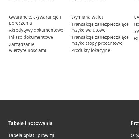
Gwarancje, e-gwarancje i
Wymiana walut
CA
poręczenia
Transakcje zabezpieczające
Ho
Akredytywy dokumentowe
ryzyko walutowe
SW
Inkaso dokumentowe
Transakcje zabezpieczające
FX
ryzyko stopy procentowej
Zarządzanie
wierzytelnościami
Produkty lokacyjne
Tabele i notowania
Prz
Tabela opłat i prowizji
O b