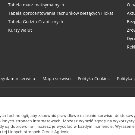
Tabela marż maksymalnych
O b
Tabela oprocentowania rachunków bieżących i lokat
Akt
Tabela Godzin Granicznych
Bez
Kursy walut
Zró
Dyr
Rek
egulamin serwisu
Mapa serwisu
Polityka
Cookies
Polityka
one
nych technologii, aby zapewnić prawidłowe działanie serwisu, dostoso
a innych stronach internetowych. Możesz wyrazić zgodę na wykorzystywa
ody są dobrowolne i możesz je wycofać w każdym momencie. Wyrażenie
tej i innych stronach Credit Agricole.