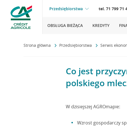
Przedsiębiorstwa
tel. 71 799 71 
OBSŁUGA BIEŻĄCA
KREDYTY
FIN
Strona główna
Przedsiębiorstwa
Serwis ekono
Co jest przycz
polskiego mle
W dzisiejszej AGROmapie:
Wzrost gospodarczy spow