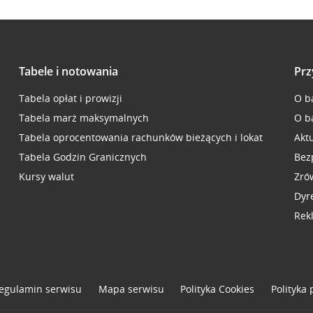
Tabele i notowania
Prz
Tabela opłat i prowizji
O b
Tabela marż maksymalnych
O b
Tabela oprocentowania rachunków bieżących i lokat
Akt
Tabela Godzin Granicznych
Bez
Kursy walut
Zró
Dyr
Rek
egulamin serwisu
Mapa serwisu
Polityka
Cookies
Polityka