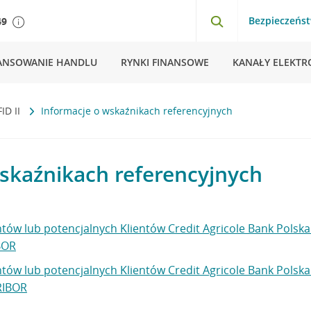
Bezpieczeńs
49
ANSOWANIE HANDLU
RYNKI FINANSOWE
KANAŁY ELEKTR
ID II
Informacje o wskaźnikach referencyjnych
skaźnikach referencyjnych
ntów lub potencjalnych Klientów Credit Agricole Bank Polska
BOR
ntów lub potencjalnych Klientów Credit Agricole Bank Polska
RIBOR