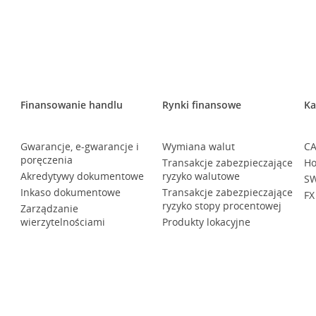
Finansowanie handlu
Rynki finansowe
Ka
Gwarancje, e-gwarancje i
Wymiana walut
CA
poręczenia
Transakcje zabezpieczające
Ho
Akredytywy dokumentowe
ryzyko walutowe
SW
Inkaso dokumentowe
Transakcje zabezpieczające
FX
ryzyko stopy procentowej
Zarządzanie
wierzytelnościami
Produkty lokacyjne