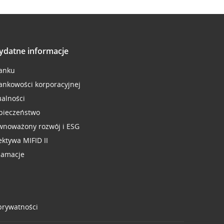
ydatne informacje
anku
ankowości korporacyjnej
ualności
pieczeństwo
wnoważony rozwój i ESG
ektywa MIFID II
lamacje
 prywatności