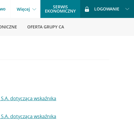
SERWIS
two
LOGOWANIE
Więcej
EKONOMICZNY
ONICZNE
OFERTA GRUPY CA
 S.A. dotycząca wskaźnika
 S.A. dotycząca wskaźnika