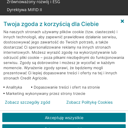
Zrównoważony rozwój i ESG
Dyrektywa MIFID II
Reklamacje
Twoja zgoda z korzyścią dla Ciebie
Na naszych stronach używamy plików cookie (tzw. ciasteczek) i
innych technologii, aby zapewnić prawidłowe działanie serwisu,
RODO
dostosowywać jego zawartość do Twoich potrzeb, a także
dostarczać Ci spersonalizowane reklamy na innych stronach
Regulamin serwisu
internetowych. Możesz wyrazić zgodę na wykorzystywanie lub
odrzucić pliki cookie – poza plikami niezbędnymi do funkcjonowania
Mapa serwisu
serwisu. Zgody są dobrowolne i możesz je wycofać w każdym
momencie. Wyrażenie zgody sprawi, że będziemy mogli
Polityka
Cookies
prezentować Ci lepiej dopasowane treści i oferty na tej i innych
stronach Credit Agricole.
Polityka prywatności
Analityka
Dopasowanie treści i ofert na stronie
Marketing wykonywany przez strony trzecie
Zobacz szczegóły zgód
Zobacz Politykę Cookies
© 2026 Credit Agricole Bank Polska S.A. Wszelkie prawa zastrzeżone
Akceptuję wszystkie