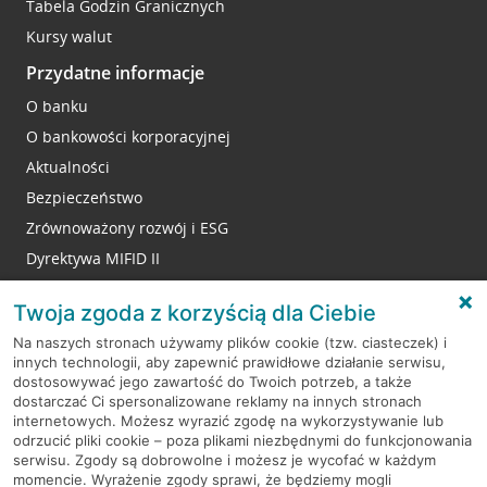
Tabela Godzin Granicznych
Kursy walut
Przydatne informacje
O banku
O bankowości korporacyjnej
Aktualności
Bezpieczeństwo
Zrównoważony rozwój i ESG
Dyrektywa MIFID II
Reklamacje
Twoja zgoda z korzyścią dla Ciebie
Na naszych stronach używamy plików cookie (tzw. ciasteczek) i
innych technologii, aby zapewnić prawidłowe działanie serwisu,
RODO
dostosowywać jego zawartość do Twoich potrzeb, a także
dostarczać Ci spersonalizowane reklamy na innych stronach
Regulamin serwisu
internetowych. Możesz wyrazić zgodę na wykorzystywanie lub
odrzucić pliki cookie – poza plikami niezbędnymi do funkcjonowania
Mapa serwisu
serwisu. Zgody są dobrowolne i możesz je wycofać w każdym
momencie. Wyrażenie zgody sprawi, że będziemy mogli