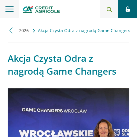
ności
2026
Akcja Czysta Odra z nagrodą Game Changers
Akcja Czysta Odra z
nagrodą Game Changers