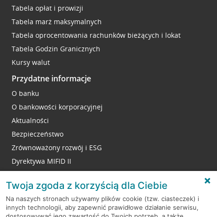
Tabela opłat i prowizji
Tabela marż maksymalnych
Tabela oprocentowania rachunków bieżących i lokat
Tabela Godzin Granicznych
Kursy walut
Przydatne informacje
O banku
O bankowości korporacyjnej
Aktualności
Bezpieczeństwo
Zrównoważony rozwój i ESG
Dyrektywa MIFID II
Reklamacje
Twoja zgoda z korzyścią dla Ciebie
Na naszych stronach używamy plików cookie (tzw. ciasteczek) i
innych technologii, aby zapewnić prawidłowe działanie serwisu,
RODO
dostosowywać jego zawartość do Twoich potrzeb, a także