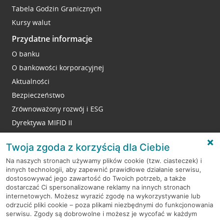
Tabela Godzin Granicznych
Kursy walut
Przydatne informacje
O banku
O bankowości korporacyjnej
Aktualności
Bezpieczeństwo
Zrównoważony rozwój i ESG
Dyrektywa MIFID II
Reklamacje
Twoja zgoda z korzyścią dla Ciebie
Na naszych stronach używamy plików cookie (tzw. ciasteczek) i
innych technologii, aby zapewnić prawidłowe działanie serwisu,
RODO
dostosowywać jego zawartość do Twoich potrzeb, a także
dostarczać Ci spersonalizowane reklamy na innych stronach
Regulamin serwisu
internetowych. Możesz wyrazić zgodę na wykorzystywanie lub
odrzucić pliki cookie – poza plikami niezbędnymi do funkcjonowania
Mapa serwisu
serwisu. Zgody są dobrowolne i możesz je wycofać w każdym