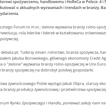
torowi spożywczemu, handlowemu i HoReCa w Polsce. 4 i 5
skutować o aktualnych wyzwaniach i trendach w branży. Bank
ydarzenia.
cznego Forum to m.in.: zielone wyzwania branży rolno-spoży
wolucja, rola liderów i liderek w kształtowaniu zrównoważo
pożywczej.
debata pt. "Liderzy zmian: rolnictwo, branża spożywcza, hand
udziałem Jakuba Borowskiego, głównego ekonomisty Credit Ag
a o "zielone" wyzwania branży rolno-spożywczej w Unii Europ
w branży spożywczej na dobrobyt polskiej gospodarki.
twa żywnościowego Polski wystąpi Jakub Olipra, starszy eko
la branży produkcji żywnościowej i przetwórstwa spożywcze
Forum Rynku Spożywczego i Handlu, ponieważ zależy nam na 