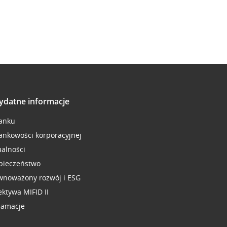
ydatne informacje
anku
ankowości korporacyjnej
ualności
pieczeństwo
wnoważony rozwój i ESG
ektywa MIFID II
lamacje