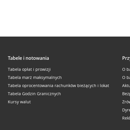
Tabele i notowania
Prz
Tabela opłat i prowizji
O b
Tabela marż maksymalnych
O b
Tabela oprocentowania rachunków bieżących i lokat
Akt
Tabela Godzin Granicznych
Bez
Kursy walut
Zró
Dyr
Rek