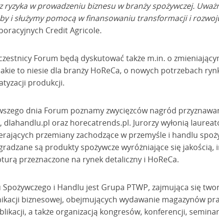
az ryzyka w prowadzeniu biznesu w branży spożywczej. Uważ
eby i służymy pomocą w finansowaniu transformacji i rozwoj
oracyjnych Credit Agricole.
czestnicy Forum będą dyskutować także m.in. o zmieniającym
kie to niesie dla branży HoReCa, o nowych potrzebach ryn
tyzacji produkcji.
erwszego dnia Forum poznamy zwycięzców nagród przyznawan
 dlahandlu.pl oraz horecatrends.pl. Jurorzy wyłonią laurea
rających przemiany zachodzące w przemyśle i handlu spo
radzane są produkty spożywcze wyróżniające się jakością, i
pturą przeznaczone na rynek detaliczny i HoReCa.
Spożywczego i Handlu jest Grupa PTWP, zajmująca się two
ikacji biznesowej, obejmujących wydawanie magazynów pr
ublikacji, a także organizacją kongresów, konferencji, semin