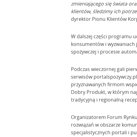
zmieniającego się świata or
klientów, śledzimy ich potrz
dyrektor Pionu Klientów Korp
W dalszej części programu u
konsumentów i wyzwaniach ja
spożywczej i procesie automa
Podczas wieczornej gali pi
serwisów portalspozywczy.pl,
przyznawanych firmom wspie
Dobry Produkt, w którym nag
tradycyjną i regionalną rece
Organizatorem Forum Rynku 
rozwiązań w obszarze komun
specjalistycznych portali i p