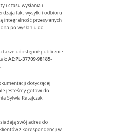
y i czasu wysłania i
dzają fakt wysyłki i odbioru
ą integralność przesyłanych
eniona po wysłaniu do
 także udostępnił publicznie
tak:
AE:PL-37709-98185-
.
okumentacji dotyczącej
ole jesteśmy gotowi do
ia Sylwia Ratajczak,
osiadają swój adres do
 klientów z korespondencji w