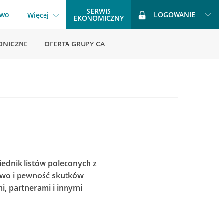
SERWIS
two
LOGOWANIE
Więcej
EKONOMICZNY
ONICZNE
OFERTA GRUPY CA
iednik listów poleconych z
stwo i pewność skutków
, partnerami i innymi