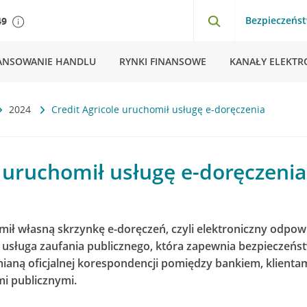
Bezpieczeńs
49
ANSOWANIE HANDLU
RYNKI FINANSOWE
KANAŁY ELEKTR
2024
Credit Agricole uruchomił usługę e-doręczenia
e uruchomił usługę e-doręczenia
mił własną skrzynkę e-doręczeń, czyli elektroniczny odpow
 usługa zaufania publicznego, która zapewnia bezpieczeń
ną oficjalnej korespondencji pomiędzy bankiem, klientami
i publicznymi.