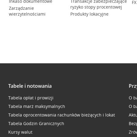
Inkaso dokumentowe
Transakcje zabezpieczające
FX
ryzyko stopy procentowej
Zarządzanie
wierzytelnościami
Produkty lokacyjne
Tabele i notowania
Prz
Tabela opłat i prowizji
O b
Tabela marż maksymalnych
O b
Tabela oprocentowania rachunków bieżących i lokat
Akt
Tabela Godzin Granicznych
Bez
Kursy walut
Zró