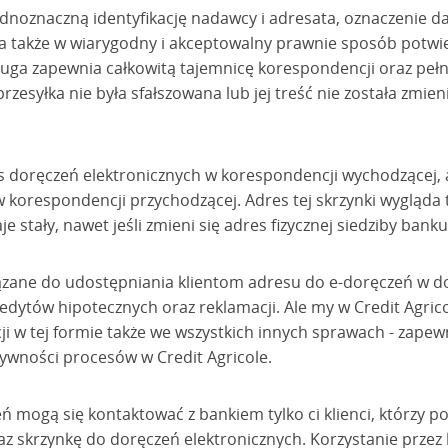
dnoznaczną identyfikację nadawcy i adresata, oznaczenie dat
a także w wiarygodny i akceptowalny prawnie sposób potwier
uga zapewnia całkowitą tajemnicę korespondencji oraz pełn
przesyłka nie była sfałszowana lub jej treść nie została zmi
 doręczeń elektronicznych w korespondencji wychodzącej, a
 korespondencji przychodzącej. Adres tej skrzynki wygląda 
je stały, nawet jeśli zmieni się adres fizycznej siedziby banku
ązane do udostępniania klientom adresu do e-doręczeń w d
dytów hipotecznych oraz reklamacji. Ale my w Credit Agric
 w tej formie także we wszystkich innych sprawach - zapewn
tywności procesów w Credit Agricole.
 mogą się kontaktować z bankiem tylko ci klienci, którzy p
az skrzynkę do doręczeń elektronicznych. Korzystanie przez