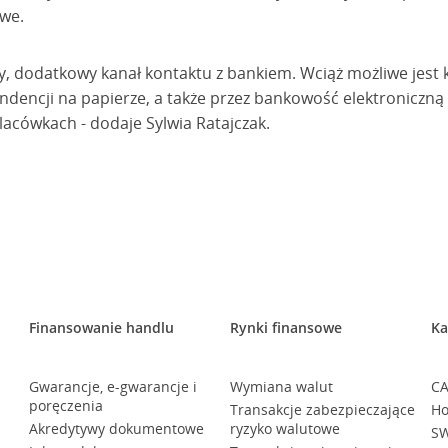
owe.
y, dodatkowy kanał kontaktu z bankiem. Wciąż możliwe jest 
encji na papierze, a także przez bankowość elektroniczną i
acówkach - dodaje Sylwia Ratajczak.
Finansowanie handlu
Rynki finansowe
Ka
Gwarancje, e-gwarancje i
Wymiana walut
CA
poręczenia
Transakcje zabezpieczające
Ho
Akredytywy dokumentowe
ryzyko walutowe
SW