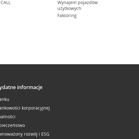
 CALL
Wynajem pojazdów
użytkowych
Faktoring
ydatne informacje
anku
ankowości korporacyjnej
ualności
pieczeństwo
wnoważony rozwój i ESG