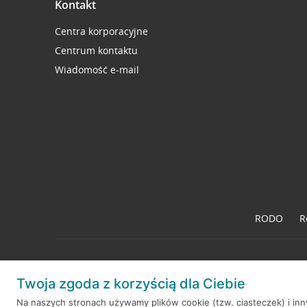
Kontakt
Centra korporacyjne
Centrum kontaktu
Wiadomość e-mail
RODO
R
Twoja zgoda z korzyścią dla Ciebie
© 2026 Credit Agricole Bank Polska S.A. Wszelkie prawa zastrzeż
Na naszych stronach używamy plików cookie (tzw. ciasteczek) i in