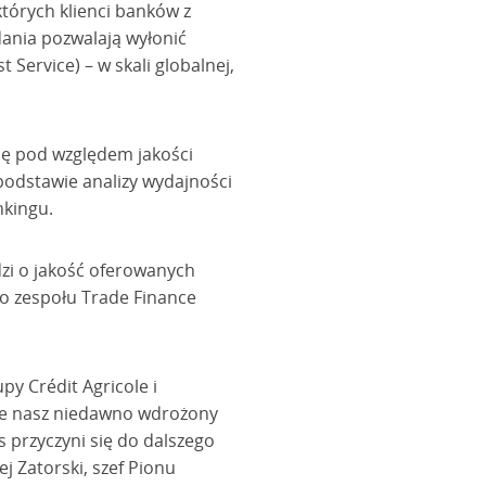
órych klienci banków z
dania pozwalają wyłonić
 Service) – w skali globalnej,
cję pod względem jakości
 podstawie analizy wydajności
nkingu.
dzi o jakość oferowanych
o zespołu Trade Finance
y Crédit Agricole i
, że nasz niedawno wdrożony
 przyczyni się do dalszego
j Zatorski, szef Pionu