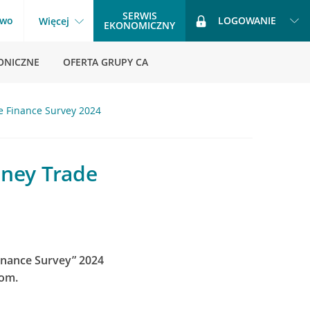
SERWIS
two
LOGOWANIE
Więcej
EKONOMICZNY
ONICZNE
OFERTA GRUPY CA
e Finance Survey 2024
oney Trade
inance Survey” 2024
som.