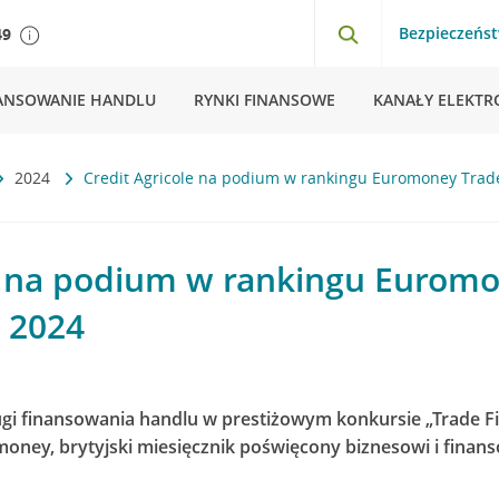
Bezpieczeńs
49
ANSOWANIE HANDLU
RYNKI FINANSOWE
KANAŁY ELEKTR
2024
Credit Agricole na podium w rankingu Euromoney Trad
le na podium w rankingu Eurom
 2024
ugi finansowania handlu w prestiżowym konkursie „Trade F
ney, brytyjski miesięcznik poświęcony biznesowi i finan