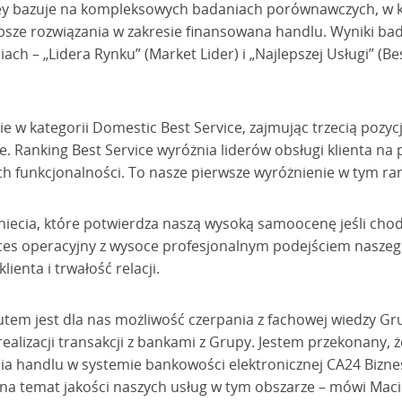
ey bazuje na kompleksowych badaniach porównawczych, w kt
epsze rozwiązania w zakresie finansowana handlu. Wyniki ba
h – „Lidera Rynku” (Market Lider) i „Najlepszej Usługi” (Best
e w kategorii Domestic Best Service, zajmując trzecią pozy
. Ranking Best Service wyróżnia liderów obsługi klienta na
ch funkcjonalności. To nasze pierwsze wyróżnienie w tym ra
niecia, które potwierdza naszą wysoką samoocenę jeśli cho
ces operacyjny z wysoce profesjonalnym podejściem naszeg
enta i trwałość relacji.
em jest dla nas możliwość czerpania z fachowej wiedzy Grup
realizacji transakcji z bankami z Grupy. Jestem przekonany
ia handlu w systemie bankowości elektronicznej CA24 Biznes
na temat jakości naszych usług w tym obszarze – mówi Macie