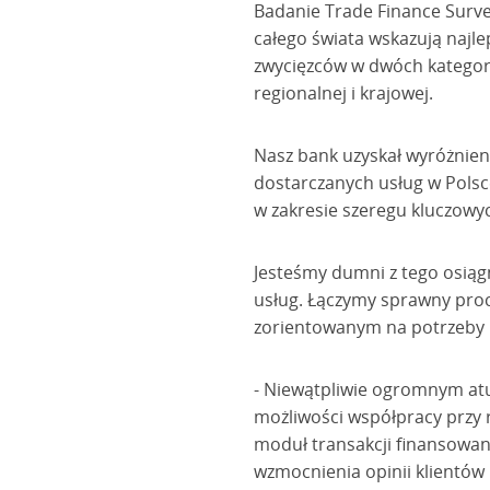
Badanie Trade Finance Surv
całego świata wskazują najl
zwycięzców w dwóch kategoriac
regionalnej i krajowej.
Nasz bank uzyskał wyróżnieni
dostarczanych usług w Polsce
w zakresie szeregu kluczowy
Jesteśmy dumni z tego osiąg
usług. Łączymy sprawny pro
zorientowanym na potrzeby kli
- Niewątpliwie ogromnym atut
możliwości współpracy przy 
moduł transakcji finansowan
wzmocnienia opinii klientów 