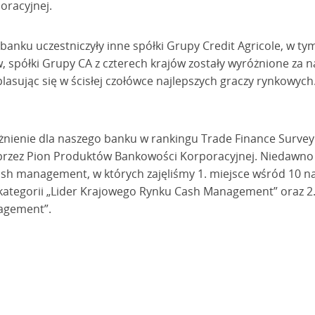
racyjnej.
anku uczestniczyły inne spółki Grupy Credit Agricole, w tym
w, spółki Grupy CA z czterech krajów zostały wyróżnione za n
asując się w ścisłej czołówce najlepszych graczy rynkowych. 
nienie dla naszego banku w rankingu Trade Finance Survey 
 przez Pion Produktów Bankowości Korporacyjnej. Niedawn
ash management, w których zajęliśmy 1. miejsce wśród 10 n
ategorii „Lider Krajowego Rynku Cash Management” oraz 2. 
agement”.