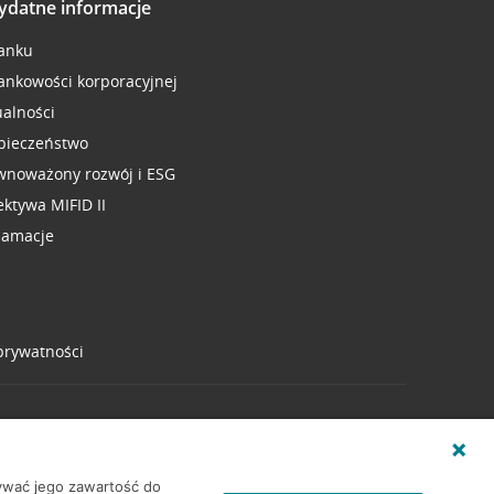
ydatne informacje
anku
ankowości korporacyjnej
ualności
pieczeństwo
wnoważony rozwój i ESG
ektywa MIFID II
lamacje
 prywatności
wywać jego zawartość do