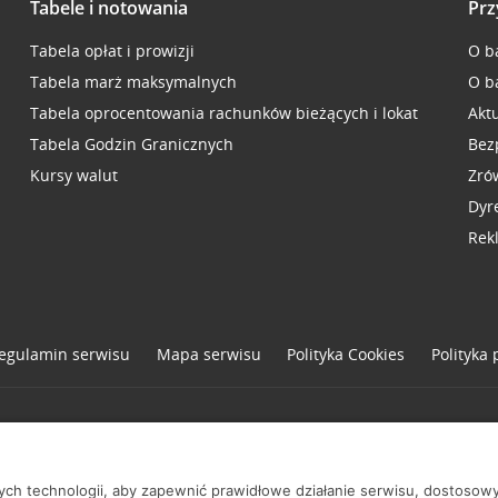
Tabele i notowania
Prz
Tabela opłat i prowizji
O b
Tabela marż maksymalnych
O b
Tabela oprocentowania rachunków bieżących i lokat
Akt
Tabela Godzin Granicznych
Bez
Kursy walut
Zró
Dyr
Rek
egulamin serwisu
Mapa serwisu
Polityka
Cookies
Polityka
one
nych technologii, aby zapewnić prawidłowe działanie serwisu, dostoso