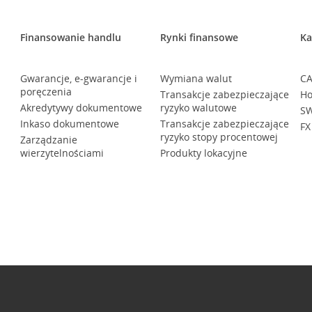
Finansowanie handlu
Rynki finansowe
Ka
Gwarancje, e-gwarancje i
Wymiana walut
CA
poręczenia
Transakcje zabezpieczające
Ho
Akredytywy dokumentowe
ryzyko walutowe
SW
Inkaso dokumentowe
Transakcje zabezpieczające
FX
ryzyko stopy procentowej
Zarządzanie
wierzytelnościami
Produkty lokacyjne