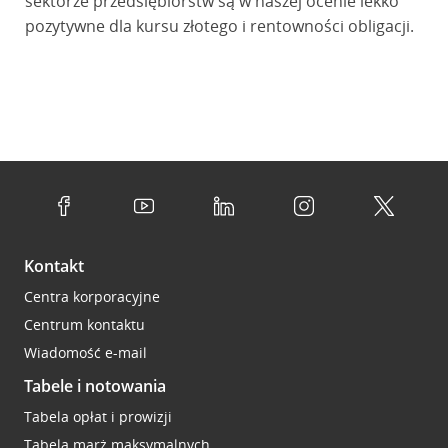
sektorze przedsiębiorstw są w naszej ocenie lekko
pozytywne dla kursu złotego i rentowności obligacji.
Kontakt
Centra korporacyjne
Centrum kontaktu
Wiadomość e-mail
Tabele i notowania
Tabela opłat i prowizji
Tabela marż maksymalnych