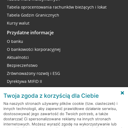
Tabela oprocentowania rachunków bieżących i lokat
Tabela Godzin Granicznych
Kursy walut
Przydatne informacje
O banku
O bankowości korporacyjnej
Aktualności
Bezpieczeństwo
Zrównoważony rozwój i ESG
Dyrektywa MIFID II
Reklamacje
Twoja zgoda z korzyścią dla Ciebie
Na naszych stronach używamy plików cookie (tzw. ciasteczek) i
innych technologii, aby zapewnić prawidłowe działanie serwisu,
RODO
dostosowywać jego zawartość do Twoich potrzeb, a także
dostarczać Ci spersonalizowane reklamy na innych stronach
Regulamin serwisu
internetowych. Możesz wyrazić zgodę na wykorzystywanie lub