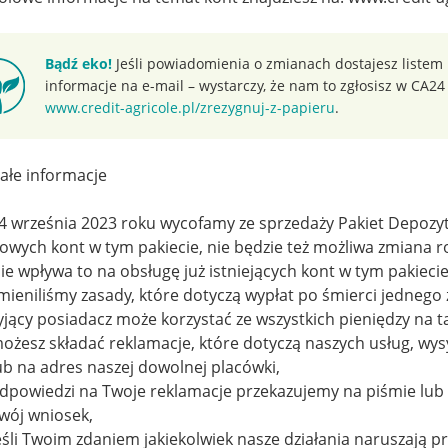
Bądź eko!
Jeśli powiadomienia o zmianach dostajesz listem
informacje na e-mail – wystarczy, że nam to zgłosisz w CA24
www.credit-agricole.pl/zrezygnuj-z-papieru
.
ałe informacje
4 września 2023 roku wycofamy ze sprzedaży Pakiet Depozyt
owych kont w tym pakiecie, nie będzie też możliwa zmiana 
ie wpływa to na obsługę już istniejących kont w tym pakiecie
mieniliśmy zasady, które dotyczą wypłat po śmierci jednego
yjący posiadacz może korzystać ze wszystkich pieniędzy na t
ożesz składać reklamacje, które dotyczą naszych usług, wysył
ub na adres naszej dowolnej placówki,
dpowiedzi na Twoje reklamacje przekazujemy na piśmie lub 
wój wniosek,
eśli Twoim zdaniem jakiekolwiek nasze działania naruszają p