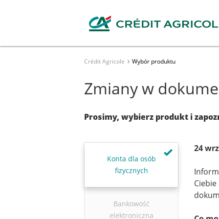
Crédit Agricole
Wybór produktu
Zmiany w dokumen
Prosimy, wybierz produkt i zapo
24 wrz
Konta dla osób
fizycznych
Inform
Ciebie
dokume
Bankowość
elektroniczna
Co moż