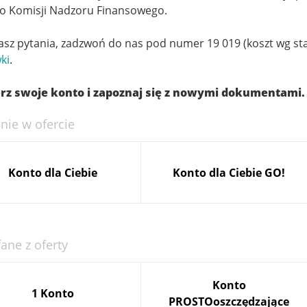
o Komisji Nadzoru Finansowego.
masz pytania, zadzwoń do nas pod numer 19 019 (koszt wg st
ki
.
rz swoje konto i zapoznaj się z nowymi dokumentami.
nie w ofercie
Konto dla Ciebie
Konto dla Ciebie GO!
ane z oferty
Konto
1 Konto
PROSTOoszczędzające