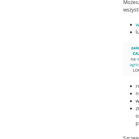
Możesz
wszyst
w
l
zalo
CA
na:
w
agric
LO
r
n
w
z
o
p
Szczeg