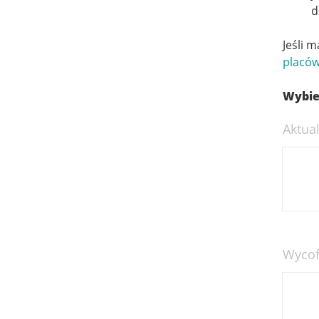
d
Jeśli 
placów
Wybie
Aktual
Wycof