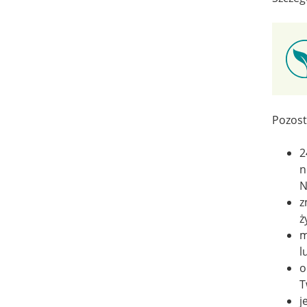
Pozost
2
n
N
z
ż
m
l
o
T
j