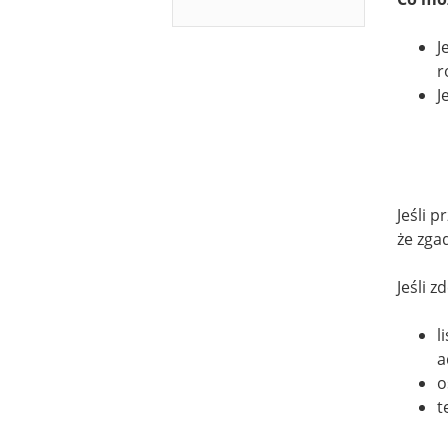
J
r
J
Jeśli 
że zga
Jeśli 
l
a
o
t