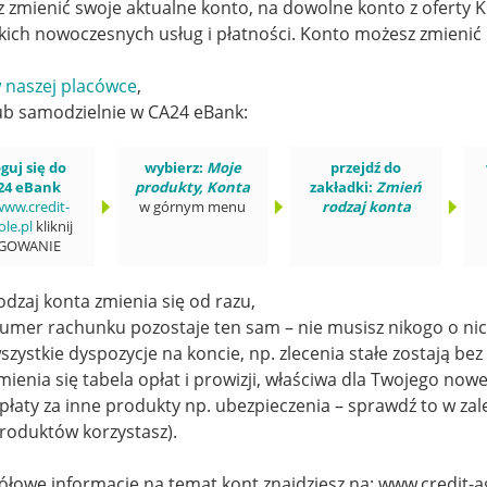
 zmienić swoje aktualne konto, na dowolne konto z oferty Ko
kich nowoczesnych usług i płatności. Konto możesz zmienić 
 naszej placówce
,
ub samodzielnie w CA24 eBank:
guj się do
wybierz:
Moje
przejdź do
24 eBank
produkty, Konta
zakładki:
Zmień
ww.credit-
w górnym menu
rodzaj konta
ole.pl
kliknij
GOWANIE
odzaj konta zmienia się od razu,
umer rachunku pozostaje ten sam – nie musisz nikogo o n
szystkie dyspozycje na koncie, np. zlecenia stałe zostają bez
mienia się tabela opłat i prowizji, właściwa dla Twojego no
płaty za inne produkty np. ubezpieczenia – sprawdź to w zale
roduktów korzystasz).
ółowe informacje na temat kont znajdziesz na: www.credit-ag