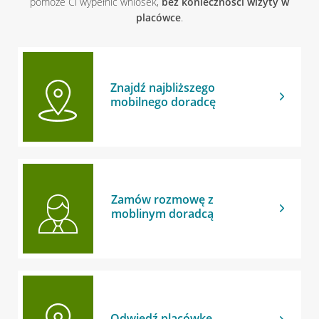
pomoże Ci wypełnić wniosek,
bez konieczności wizyty w
placówce
.
Znajdź najbliższego
mobilnego doradcę
Zamów rozmowę z
moblinym doradcą
Odwiedź placówkę