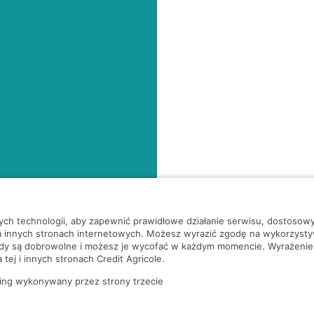
nych technologii, aby zapewnić prawidłowe działanie serwisu, dostoso
a innych stronach internetowych. Możesz wyrazić zgodę na wykorzystywa
ody są dobrowolne i możesz je wycofać w każdym momencie. Wyrażenie
tej i innych stronach Credit Agricole.
ing wykonywany przez strony trzecie