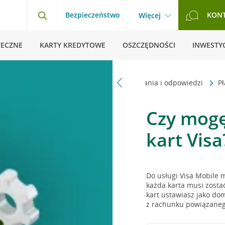
Bezpieczeństwo
KON
Więcej
TECZNE
KARTY KREDYTOWE
OSZCZĘDNOŚCI
INWESTYC
Strona główna
Pytania i odpowiedzi
P
Czy mogę
kart Visa
Do usługi Visa Mobile 
każda karta musi zostać
kart ustawiasz jako dom
z rachunku powiązaneg