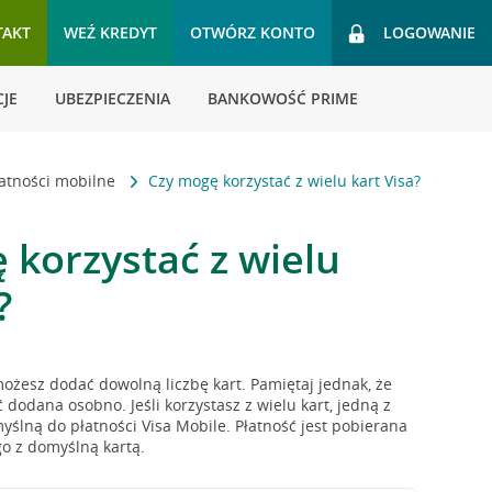
TAKT
WEŹ KREDYT
OTWÓRZ KONTO
LOGOWANIE
JE
UBEZPIECZENIA
BANKOWOŚĆ PRIME
łatności mobilne
Czy mogę korzystać z wielu kart Visa?
 korzystać z wielu
?
możesz dodać dowolną liczbę kart. Pamiętaj jednak, że
 dodana osobno. Jeśli korzystasz z wielu kart, jedną z
yślną do płatności Visa Mobile. Płatność jest pobierana
o z domyślną kartą.