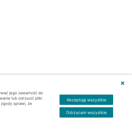
wywać jego zawartość do
nie lub odrzucić pliki
Akceptuję wszystkie
 zgody sprawi, że
Odrzucam wszystkie
Skontakt