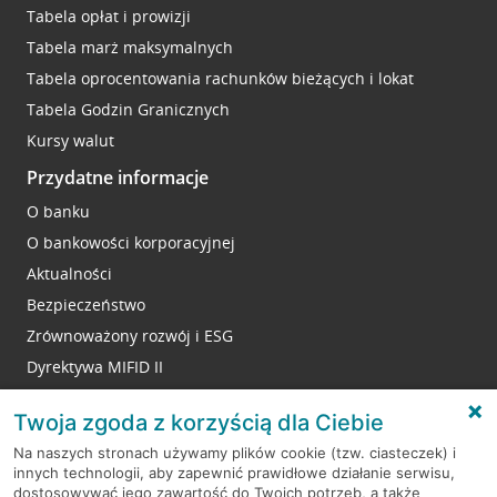
Tabela opłat i prowizji
Tabela marż maksymalnych
Tabela oprocentowania rachunków bieżących i lokat
Tabela Godzin Granicznych
Kursy walut
Przydatne informacje
O banku
O bankowości korporacyjnej
Aktualności
Bezpieczeństwo
Zrównoważony rozwój i ESG
Dyrektywa MIFID II
Reklamacje
Twoja zgoda z korzyścią dla Ciebie
Na naszych stronach używamy plików cookie (tzw. ciasteczek) i
innych technologii, aby zapewnić prawidłowe działanie serwisu,
RODO
dostosowywać jego zawartość do Twoich potrzeb, a także