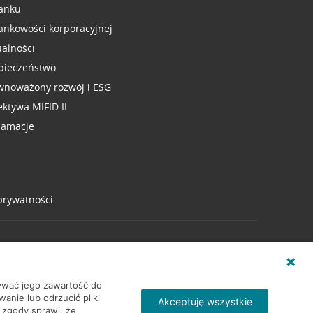
anku
ankowości korporacyjnej
ualności
pieczeństwo
wnoważony rozwój i ESG
ektywa MIFID II
lamacje
 prywatności
wywać jego zawartość do
nie lub odrzucić pliki
Akceptuję wszystkie
 zgody sprawi, że