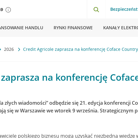
Bezpieczeńs
49
ANSOWANIE HANDLU
RYNKI FINANSOWE
KANAŁY ELEKTR
2026
Credit Agricole zaprasza na konferencję Coface Country
e zaprasza na konferencję Cofac
a złych wiadomości” odbędzie się 21. edycja konferencji Co
kają się w Warszawie we wtorek 9 września. Strategicznym p
awiciele polskiego biznesu mogą uzyskać niezbędną wiedzę