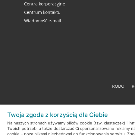
Centra korporacyjne
Centrum kontaktu
Wiadomość e-mail
RODO
R
Twoja zgoda z korzyścią dla Ciebie
© 2026 Credit Agricole Bank Polska S.A. Wszelkie prawa zastrzeż
Na naszych stronach używamy plików cookie (tzw. ciasteczek) i in
Twoich potrzeb, a także dostarczać Ci spersonalizowane reklamy n
cookie – poza plikami niezbędnymi do funkcjonowania serwisu. Zg