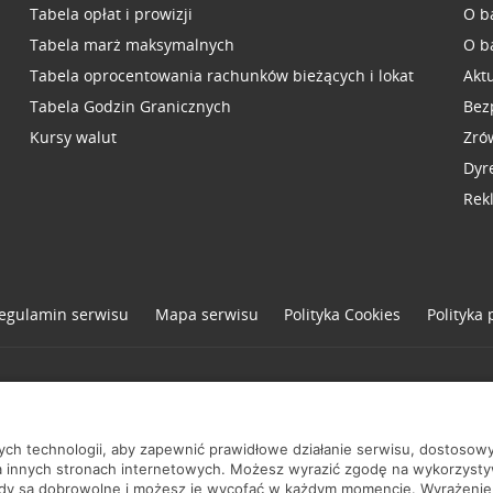
Tabela opłat i prowizji
O b
Tabela marż maksymalnych
O b
Tabela oprocentowania rachunków bieżących i lokat
Akt
Tabela Godzin Granicznych
Bez
Kursy walut
Zró
Dyr
Rek
egulamin serwisu
Mapa serwisu
Polityka
Cookies
Polityka
one
nych technologii, aby zapewnić prawidłowe działanie serwisu, dostoso
a innych stronach internetowych. Możesz wyrazić zgodę na wykorzystywa
ody są dobrowolne i możesz je wycofać w każdym momencie. Wyrażenie