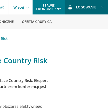
SERWIS
two
LOGOWANIE
Więcej
EKONOMICZNY
ONICZNE
OFERTA GRUPY CA
 Risk
e Country Risk
face Country Risk. Eksperci
artnerem konferencji jest
 w obszarze efektywnego