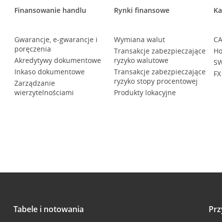
Finansowanie handlu
Rynki finansowe
Ka
Gwarancje, e-gwarancje i
Wymiana walut
CA
poręczenia
Transakcje zabezpieczające
Ho
Akredytywy dokumentowe
ryzyko walutowe
SW
Inkaso dokumentowe
Transakcje zabezpieczające
FX
ryzyko stopy procentowej
Zarządzanie
wierzytelnościami
Produkty lokacyjne
Tabele i notowania
Prz