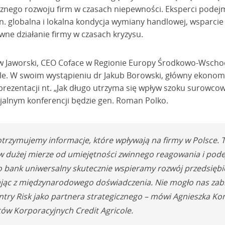
ecznego rozwoju firm w czasach niepewności. Eksperci podej
in. globalna i lokalna kondycja wymiany handlowej, wsparcie
awne działanie firmy w czasach kryzysu.
w Jaworski, CEO Coface w Regionie Europy Środkowo-Wschodn
le. W swoim wystąpieniu dr Jakub Borowski, główny ekonomis
prezentacji nt. „Jak długo utrzyma się wpływ szoku surowco
alnym konferencji będzie gen. Roman Polko.
trzymujemy informacje, które wpływają na firmy w Polsce. T
ży w dużej mierze od umiejętności zwinnego reagowania i pod
ko bank uniwersalny skutecznie wspieramy rozwój przedsiębio
tając z międzynarodowego doświadczenia. Nie mogło nas za
ntry Risk jako partnera strategicznego – mówi Agnieszka K
tów Korporacyjnych Credit Agricole.