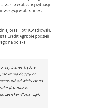
mą ważne w obecnej sytuacji
 inwestycji w obronność
iej oraz Piotr Kwiatkowski,
ta Credit Agricole podzieli
wego na polską
o, czy biznes będzie
ejmowania decyzji na
rstw już od wielu lat na
braknąć podczas
onarzewska-Włodarczyk,