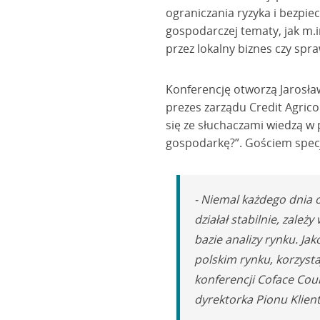
ograniczania ryzyka i bezpi
gospodarczej tematy, jak m.
przez lokalny biznes czy spr
Konferencję otworzą Jarosła
prezes zarządu Credit Agrico
się ze słuchaczami wiedzą w 
gospodarkę?”. Gościem specj
- Niemal każdego dnia o
działał stabilnie, zale
bazie analizy rynku. Ja
polskim rynku, korzys
konferencji Coface Cou
dyrektorka Pionu Klien