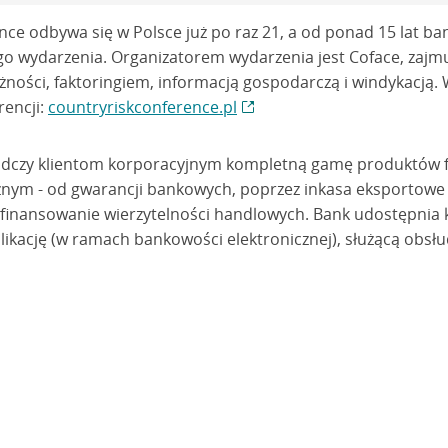
ce odbywa się w Polsce już po raz 21, a od ponad 15 lat bank
o wydarzenia. Organizatorem wydarzenia jest Coface, zajmu
żności, faktoringiem, informacją gospodarczą i windykacją.
encji:
countryriskconference.pl
wiadczy klientom korporacyjnym kompletną gamę produktów 
znym - od gwarancji bankowych, poprzez inkasa eksportowe
 finansowanie wierzytelności handlowych. Bank udostępnia
plikację (w ramach bankowości elektronicznej), służącą obs