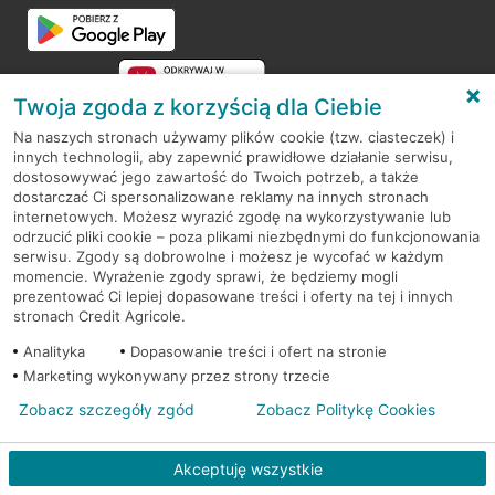
Twoja zgoda z korzyścią dla Ciebie
Na naszych stronach używamy plików cookie (tzw. ciasteczek) i
innych technologii, aby zapewnić prawidłowe działanie serwisu,
RODO
dostosowywać jego zawartość do Twoich potrzeb, a także
dostarczać Ci spersonalizowane reklamy na innych stronach
Regulamin serwisu
internetowych. Możesz wyrazić zgodę na wykorzystywanie lub
odrzucić pliki cookie – poza plikami niezbędnymi do funkcjonowania
Mapa serwisu
serwisu. Zgody są dobrowolne i możesz je wycofać w każdym
momencie. Wyrażenie zgody sprawi, że będziemy mogli
Polityka
Cookies
prezentować Ci lepiej dopasowane treści i oferty na tej i innych
stronach Credit Agricole.
Polityka prywatności
Analityka
Dopasowanie treści i ofert na stronie
Marketing wykonywany przez strony trzecie
Zobacz szczegóły zgód
Zobacz Politykę Cookies
© 2026 Credit Agricole Bank Polska S.A. Wszelkie prawa zastrzeżone
Akceptuję wszystkie
Skontak