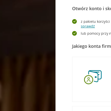
Otwórz konto i sk
z pakietu korzyśc
sprawdź
lub pomocy przy
r
Jakiego konta fir