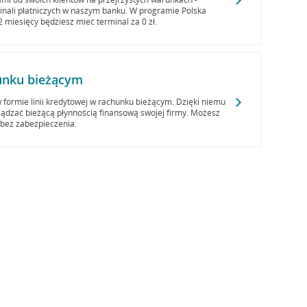
minali płatniczych w naszym banku. W programie Polska
miesięcy będziesz mieć terminal za 0 zł.
unku bieżącym
 formie linii kredytowej w rachunku bieżącym. Dzięki niemu
ądzać bieżącą płynnością finansową swojej firmy. Możesz
 bez zabezpieczenia.