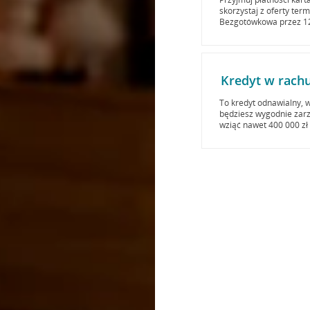
skorzystaj z oferty ter
Bezgotówkowa przez 12 
Kredyt w rach
To kredyt odnawialny, w
będziesz wygodnie zarz
wziąć nawet 400 000 zł