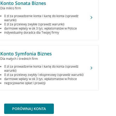
Konto Sonata Biznes
Dla mikro firm
0 zł za prowadzenie konta i kartę do konta (sprawdź
warunki)
0 zł za przelewy zwykłe (sprawdź warunki)
darmowe wpłaty w ok 3 tys. wpłatomatów w Polsce
indywidualny doradca dla Twojej firmy
Konto Symfonia Biznes
Dla małych i średnich firm
0 zł za prowadzenie konta i kartę do konta (sprawdź
warunki)
0 zł za przelewy zwykły i ekspresowy (sprawdź warunki)
darmowe wpłaty w ok 3 tys. wpłatomatów w Polsce
negocjowanie opłat i prowizji
PORÓWNAJ KONTA