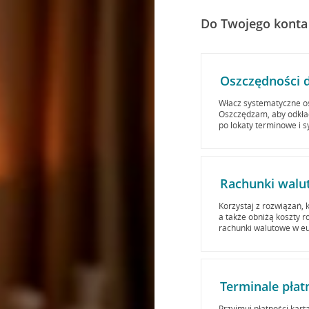
Do Twojego konta
Oszczędności d
Włacz systematyczne o
Oszczędzam, aby odkłada
po lokaty terminowe i 
Rachunki walu
Korzystaj z rozwiązań, 
a także obniżą koszty 
rachunki walutowe w eu
Terminale płat
Przyjmuj płatności kart