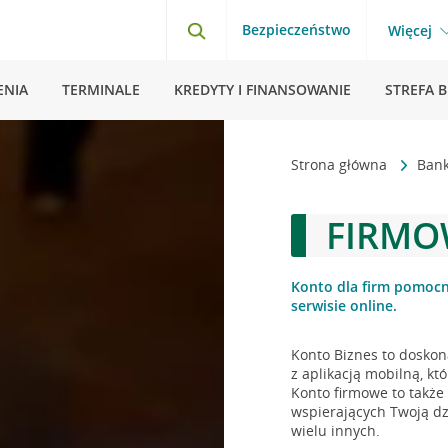
Bezpieczeństwo
Więcej
ENIA
TERMINALE
KREDYTY I FINANSOWANIE
STREFA 
Strona główna
Bank
FIRMO
Konto dla firm pomocn
serwisie online.
Konto Biznes to doskon
z aplikacją mobilną, k
Konto firmowe to także
wspierających Twoją dzi
wielu innych.