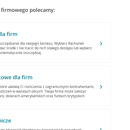
 firmowego polecamy:
la firm
szczędzanie dla swojego biznesu. Wybierz Rachunek
ć środki i nie tracić do nich stałego dostępu lub wybierz
systematycznie oszczędzaj.
towe dla firm
które ułatwią Ci rozliczenia z zagranicznymi kontrahentami,
rozliczeń w walutach obcych. Twoja firma może założyć
ro, dolarach amerykańskich oraz funtach brytyjskich.
nicze
ami od swoich klientów na przejrzystych warunkach -