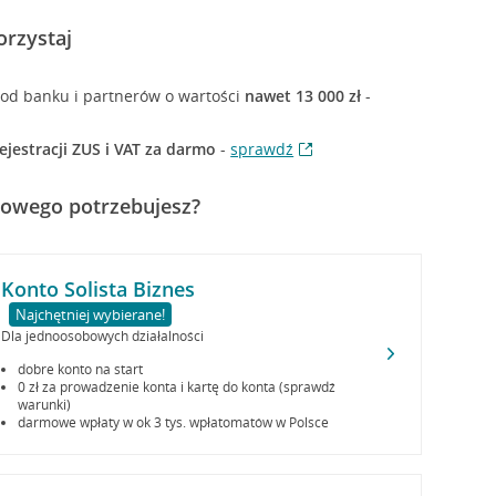
orzystaj
i od banku i partnerów o wartości
nawet 13 000 zł
-
ejestracji ZUS i VAT za darmo
-
sprawdź
mowego potrzebujesz?
Konto Solista Biznes
Najchętniej wybierane!
Dla jednoosobowych działalności
dobre konto na start
0 zł za prowadzenie konta i kartę do konta (sprawdź
warunki)
darmowe wpłaty w ok 3 tys. wpłatomatów w Polsce