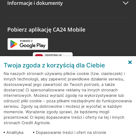
Informacje i dokumenty
Zachęcamy do podzielenia się z nami opinią o wizycie.
Wystarczy przejść na stronę
Oceń wizytę
, wyszukać
odwiedzoną placówkę i wypełnić formularz w ramach
platformy Profil Firmy w Google. Dziękujemy za wszystkie
opinie.
Pobierz aplikację CA24 Mobile
Przejdź do pytania
Twoja zgoda z korzyścią dla Ciebie
Na naszych stronach używamy plików cookie (tzw. ciasteczek) i
innych technologii, aby zapewnić prawidłowe działanie serwisu,
RODO
dostosowywać jego zawartość do Twoich potrzeb, a także
dostarczać Ci spersonalizowane reklamy na innych stronach
Regulamin serwisu
internetowych. Możesz wyrazić zgodę na wykorzystywanie lub
odrzucić pliki cookie – poza plikami niezbędnymi do funkcjonowania
Mapa serwisu
serwisu. Zgody są dobrowolne i możesz je wycofać w każdym
momencie. Wyrażenie zgody sprawi, że będziemy mogli
Polityka
Cookies
prezentować Ci lepiej dopasowane treści i oferty na tej i innych
stronach Credit Agricole.
Polityka prywatności
Analityka
Dopasowanie treści i ofert na stronie