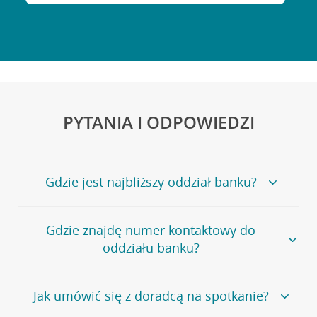
PYTANIA I ODPOWIEDZI
Gdzie jest najbliższy oddział banku?
Jeśli szukasz oddziału naszego banku, zapraszamy na
Gdzie znajdę numer kontaktowy do
stronę
Placówki i bankomaty
, na której znajduje się
oddziału banku?
wygodna wyszukiwarka.
Alternatywnie, możesz skorzystać z pełnej
listy naszych
oddziałów
.
Bank Credit Agricole nie udostępnia ogólnego numeru
Jak umówić się z doradcą na spotkanie?
telefonu do placówki bankowej.
Przejdź do pytania