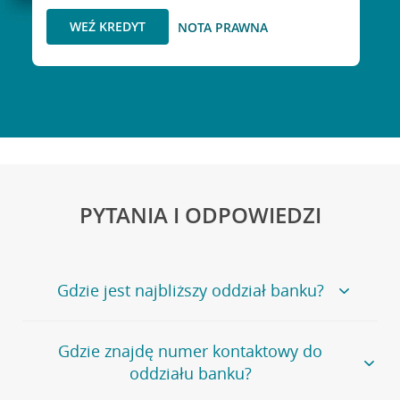
WEŹ KREDYT
NOTA PRAWNA
PYTANIA I ODPOWIEDZI
Gdzie jest najbliższy oddział banku?
Jeśli szukasz oddziału naszego banku, zapraszamy na
Gdzie znajdę numer kontaktowy do
stronę
Placówki i bankomaty
, na której znajduje się
oddziału banku?
wygodna wyszukiwarka.