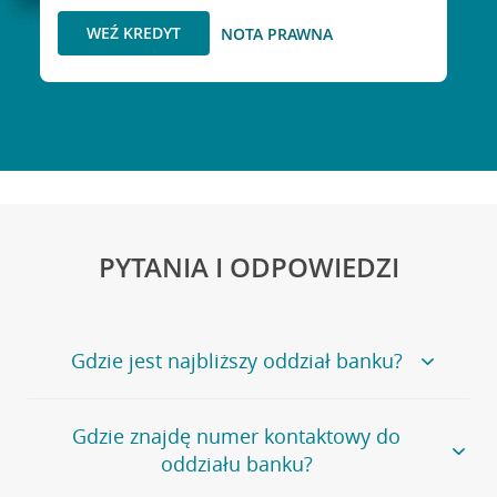
WEŹ KREDYT
NOTA PRAWNA
PYTANIA I ODPOWIEDZI
Gdzie jest najbliższy oddział banku?
Jeśli szukasz oddziału naszego banku, zapraszamy na
Gdzie znajdę numer kontaktowy do
stronę
Placówki i bankomaty
, na której znajduje się
oddziału banku?
wygodna wyszukiwarka.