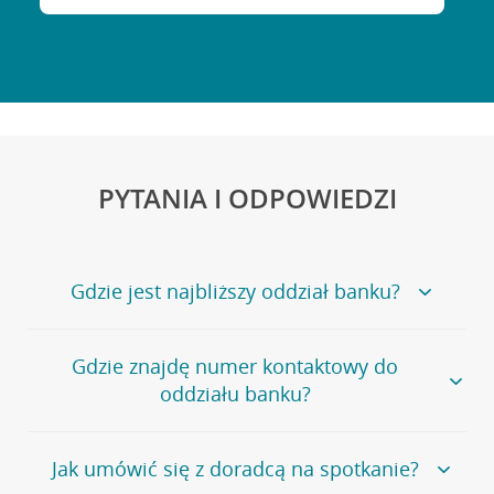
PYTANIA I ODPOWIEDZI
Gdzie jest najbliższy oddział banku?
Jeśli szukasz oddziału naszego banku, zapraszamy na
Gdzie znajdę numer kontaktowy do
stronę
Placówki i bankomaty
, na której znajduje się
oddziału banku?
wygodna wyszukiwarka.
Alternatywnie, możesz skorzystać z pełnej
listy naszych
oddziałów
.
Bank Credit Agricole nie udostępnia ogólnego numeru
Jak umówić się z doradcą na spotkanie?
telefonu do placówki bankowej.