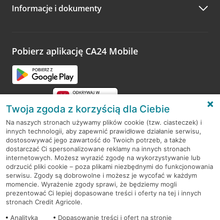
Informacje i dokumenty
Zachęcamy do podzielenia się z nami opinią o wizycie.
Wystarczy przejść na stronę
Oceń wizytę
, wyszukać
odwiedzoną placówkę i wypełnić formularz w ramach
platformy Profil Firmy w Google. Dziękujemy za wszystkie
opinie.
Pobierz aplikację CA24 Mobile
Przejdź do pytania
Twoja zgoda z korzyścią dla Ciebie
Na naszych stronach używamy plików cookie (tzw. ciasteczek) i
innych technologii, aby zapewnić prawidłowe działanie serwisu,
RODO
dostosowywać jego zawartość do Twoich potrzeb, a także
dostarczać Ci spersonalizowane reklamy na innych stronach
Regulamin serwisu
internetowych. Możesz wyrazić zgodę na wykorzystywanie lub
odrzucić pliki cookie – poza plikami niezbędnymi do funkcjonowania
Mapa serwisu
serwisu. Zgody są dobrowolne i możesz je wycofać w każdym
momencie. Wyrażenie zgody sprawi, że będziemy mogli
Polityka
Cookies
prezentować Ci lepiej dopasowane treści i oferty na tej i innych
stronach Credit Agricole.
Polityka prywatności
Analityka
Dopasowanie treści i ofert na stronie