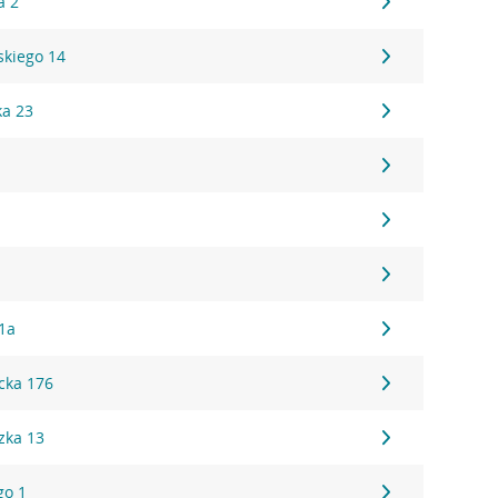
a 2
kiego 14
ka 23
1a
cka 176
zka 13
go 1