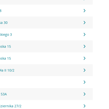
8
ka 30
skiego 3
ńska 15
ńska 15
ła II 10/2
 53A
dziernika 27/2