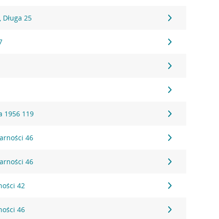
 Długa 25
7
a 1956 119
darności 46
darności 46
ności 42
ności 46