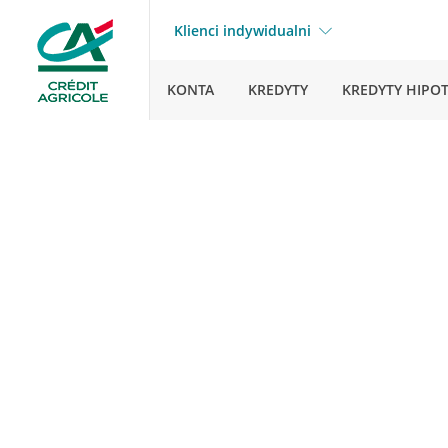
Klienci indywidualni
KONTA
KREDYTY
KREDYTY HIPO