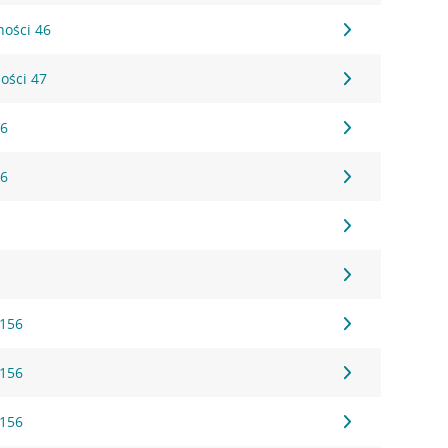
ności 46
ności 47
 6
 6
1
1
 156
 156
 156