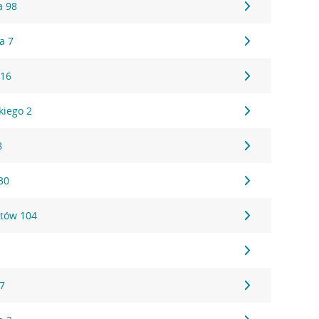
a 98
a 7
 16
kiego 2
8
30
tów 104
17