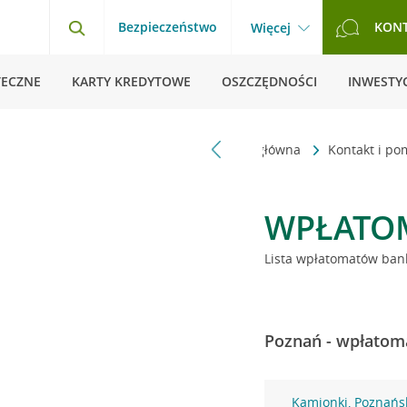
Bezpieczeństwo
KON
Więcej
TECZNE
KARTY KREDYTOWE
OSZCZĘDNOŚCI
INWESTYC
Strona główna
Kontakt i p
WPŁATO
Lista wpłatomatów bank
Poznań - wpłatoma
Kamionki, Poznańs