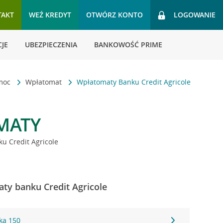
TAKT
WEŹ KREDYT
OTWÓRZ KONTO
LOGOWANIE
JE
UBEZPIECZENIA
BANKOWOŚĆ PRIME
omoc
Wpłatomat
Wpłatomaty Banku Credit Agricole
MATY
u Credit Agricole
ty banku Credit Agricole
ka 150