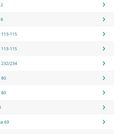
 2
 8
 113-115
 113-115
 232/234
 80
 80
0
ka 69