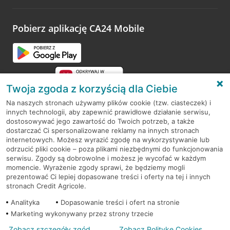
odwiedzoną placówkę i wypełnić formularz w ramach
platformy Profil Firmy w Google. Dziękujemy za wszystkie
opinie.
Pobierz aplikację CA24 Mobile
Przejdź do pytania
Twoja zgoda z korzyścią dla Ciebie
Na naszych stronach używamy plików cookie (tzw. ciasteczek) i
innych technologii, aby zapewnić prawidłowe działanie serwisu,
RODO
dostosowywać jego zawartość do Twoich potrzeb, a także
dostarczać Ci spersonalizowane reklamy na innych stronach
Regulamin serwisu
internetowych. Możesz wyrazić zgodę na wykorzystywanie lub
odrzucić pliki cookie – poza plikami niezbędnymi do funkcjonowania
Mapa serwisu
serwisu. Zgody są dobrowolne i możesz je wycofać w każdym
momencie. Wyrażenie zgody sprawi, że będziemy mogli
Polityka
Cookies
prezentować Ci lepiej dopasowane treści i oferty na tej i innych
stronach Credit Agricole.
Polityka prywatności
Analityka
Dopasowanie treści i ofert na stronie
Marketing wykonywany przez strony trzecie
Zobacz szczegóły zgód
Zobacz Politykę Cookies