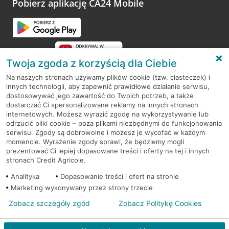
Pobierz aplikację CA24 Mobile
Przejdź do pytania
Twoja zgoda z korzyścią dla Ciebie
Na naszych stronach używamy plików cookie (tzw. ciasteczek) i
innych technologii, aby zapewnić prawidłowe działanie serwisu,
RODO
dostosowywać jego zawartość do Twoich potrzeb, a także
dostarczać Ci spersonalizowane reklamy na innych stronach
Regulamin serwisu
internetowych. Możesz wyrazić zgodę na wykorzystywanie lub
odrzucić pliki cookie – poza plikami niezbędnymi do funkcjonowania
Mapa serwisu
serwisu. Zgody są dobrowolne i możesz je wycofać w każdym
momencie. Wyrażenie zgody sprawi, że będziemy mogli
Polityka
Cookies
prezentować Ci lepiej dopasowane treści i oferty na tej i innych
stronach Credit Agricole.
Polityka prywatności
Analityka
Dopasowanie treści i ofert na stronie
Marketing wykonywany przez strony trzecie
Zobacz szczegóły zgód
Zobacz Politykę Cookies
© 2026 Credit Agricole Bank Polska S.A. Wszelkie prawa zastrzeżone