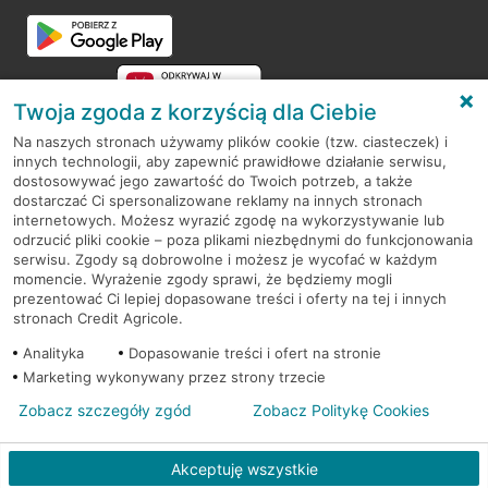
Przejdź do pytania
Twoja zgoda z korzyścią dla Ciebie
Na naszych stronach używamy plików cookie (tzw. ciasteczek) i
innych technologii, aby zapewnić prawidłowe działanie serwisu,
RODO
dostosowywać jego zawartość do Twoich potrzeb, a także
dostarczać Ci spersonalizowane reklamy na innych stronach
Regulamin serwisu
internetowych. Możesz wyrazić zgodę na wykorzystywanie lub
odrzucić pliki cookie – poza plikami niezbędnymi do funkcjonowania
Mapa serwisu
serwisu. Zgody są dobrowolne i możesz je wycofać w każdym
momencie. Wyrażenie zgody sprawi, że będziemy mogli
Polityka
Cookies
prezentować Ci lepiej dopasowane treści i oferty na tej i innych
stronach Credit Agricole.
Polityka prywatności
Analityka
Dopasowanie treści i ofert na stronie
Marketing wykonywany przez strony trzecie
Zobacz szczegóły zgód
Zobacz Politykę Cookies
© 2026 Credit Agricole Bank Polska S.A. Wszelkie prawa zastrzeżone
Akceptuję wszystkie