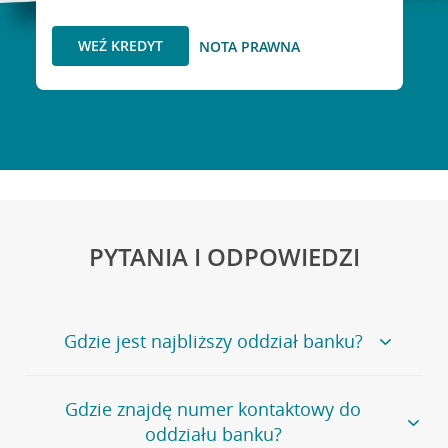
WEŹ KREDYT
NOTA PRAWNA
PYTANIA I ODPOWIEDZI
Gdzie jest najbliższy oddział banku?
Jeśli szukasz oddziału naszego banku, zapraszamy na
Gdzie znajdę numer kontaktowy do
stronę
Placówki i bankomaty
, na której znajduje się
oddziału banku?
wygodna wyszukiwarka.