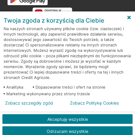
Twoja zgoda z korzyścią dla Ciebie
Na naszych stronach używamy plików cookie (tzw. ciasteczek) i
innych technologii, aby zapewnić prawidłowe działanie serwisu,
RODO
dostosowywać jego zawartość do Twoich potrzeb, a także
dostarczać Ci spersonalizowane reklamy na innych stronach
Regulamin serwisu
internetowych. Możesz wyrazić zgodę na wykorzystywanie lub
odrzucić pliki cookie – poza plikami niezbędnymi do funkcjonowania
Mapa serwisu
serwisu. Zgody są dobrowolne i możesz je wycofać w każdym
momencie. Wyrażenie zgody sprawi, że będziemy mogli
Polityka
Cookies
prezentować Ci lepiej dopasowane treści i oferty na tej i innych
stronach Credit Agricole.
Polityka prywatności
Analityka
Dopasowanie treści i ofert na stronie
Marketing wykonywany przez strony trzecie
Zobacz szczegóły zgód
Zobacz Politykę Cookies
© 2026 Credit Agricole Bank Polska S.A. Wszelkie prawa zastrzeżone
Akceptuję wszystkie
Odrzucam wszystkie