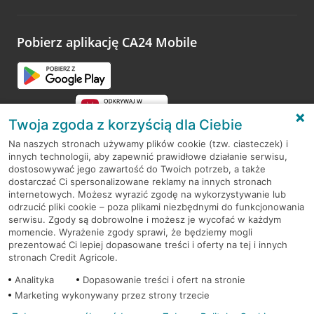
odwiedzoną placówkę i wypełnić formularz w ramach
platformy Profil Firmy w Google. Dziękujemy za wszystkie
opinie.
Pobierz aplikację CA24 Mobile
Przejdź do pytania
Twoja zgoda z korzyścią dla Ciebie
Na naszych stronach używamy plików cookie (tzw. ciasteczek) i
innych technologii, aby zapewnić prawidłowe działanie serwisu,
RODO
dostosowywać jego zawartość do Twoich potrzeb, a także
dostarczać Ci spersonalizowane reklamy na innych stronach
Regulamin serwisu
internetowych. Możesz wyrazić zgodę na wykorzystywanie lub
odrzucić pliki cookie – poza plikami niezbędnymi do funkcjonowania
Mapa serwisu
serwisu. Zgody są dobrowolne i możesz je wycofać w każdym
momencie. Wyrażenie zgody sprawi, że będziemy mogli
Polityka
Cookies
prezentować Ci lepiej dopasowane treści i oferty na tej i innych
stronach Credit Agricole.
Polityka prywatności
Analityka
Dopasowanie treści i ofert na stronie
Marketing wykonywany przez strony trzecie